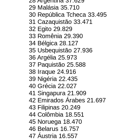
28 Argentina 37.629
29 Malásia 35.710
30 República Tcheca 33.495
31 Cazaquistão 33.471
32 Egito 29.829
33 Romênia 29.390
34 Bélgica 28.127
35 Usbequistão 27.936
36 Argélia 25.973
37 Paquistão 25.588
38 Iraque 24.916
39 Nigéria 22.435
40 Grécia 22.027
41 Singapura 21.909
42 Emirados Árabes 21.697
43 Filipinas 20.249
44 Colômbia 18.551
45 Noruega 18.470
46 Belarus 16.757
47 Áustria 16.557