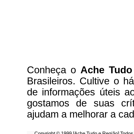
Conheça
o
A
che Tudo
Brasileiros. Cultive o h
de informações úteis
ao
g
ostamos de suas crít
ajudam a melhorar a cad
Copyright © 1999 [Ache Tudo e Região] Todos 