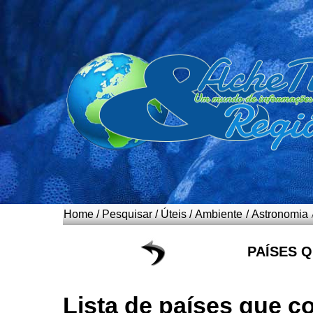
Home
/
Pesquisar
/
Úteis
/
Ambiente
/
Astronomia
PAÍSES 
Lista de países que c