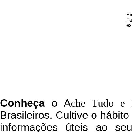
Pr
Fa
es
C
onheça
o
A
che Tudo e 
Brasileiros. Cultive o hábit
informações úteis
ao seu 