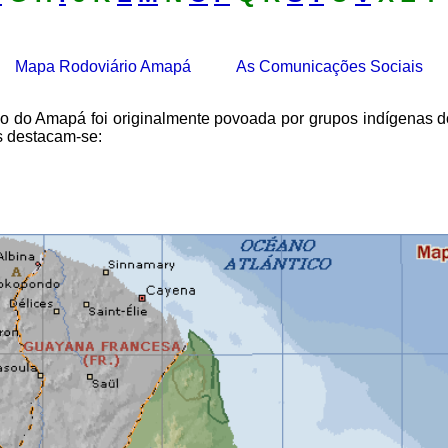
Mapa Rodoviário Amapá
As Comunicações Sociais
do do Amapá foi originalmente povoada por grupos indígenas d
s destacam-se: