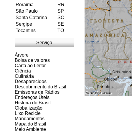
Roraima
RR
São Paulo
SP
Santa Catarina
SC
Sergipe
SE
Tocantins
TO
Serviço
Árvore
Bolsa de valores
Carta ao Leitor
Ciência
Culinária
Desaparecidos
Descobrimento do Brasil
Emissoras de Rádios
Endereços
Ú
teis
Historia do Brasil
Globalização
Lixo Recicle
Mandamentos
Mapa do Brasil
Meio Ambiente