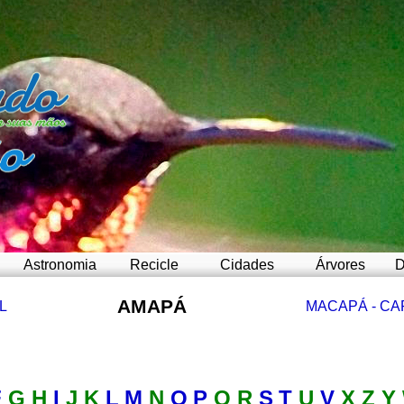
Astronomia
Recicle
Cidades
Árvores
D
AMAPÁ
L
MACAPÁ - CA
F
G H
I
J K
L
M
N
O
P
Q R
S
T
U
V
X Z Y