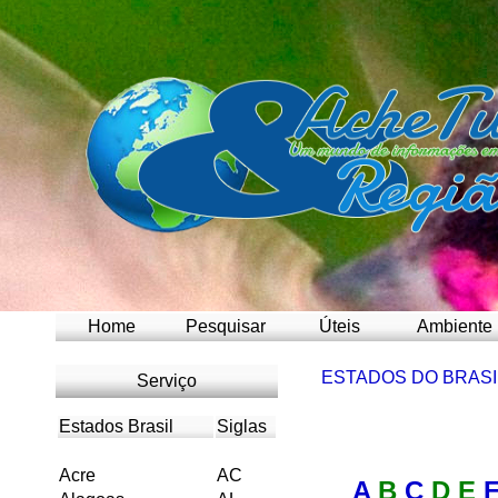
Home
Pesquisar
Úteis
Ambiente
ESTADOS DO BRASI
Serviço
Estados Brasil
Siglas
Acre
AC
A
B
C
D E