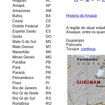
Alagoas
AL
Amapá
AP
Amazonas
AM
Historia do Amapá
Bahia
BA
Ceará
CE
Distrito Federal
DF
A região do atual esta
Espírito Santo
ES
Aruaque, entre os quai
Goiás
GO
Guaiampis
Mato G do Sul
MS
Palicures
Mato Grosso
MT
Tucujus
continua
Maranhão
MA
Minas Gerais
MG
Paraíba
PB
Pará
PA
Paraná
PR
Pernambuco
PE
Piauí
PI
Rio de Janeiro
RJ
Rio Gr do Norte
RN
Rio Gr do Sul
RS
Rondônia
RO