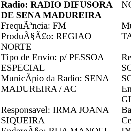
Radio: RADIO DIFUSORA
N
DE SENA MADUREIRA
FrequÃªncia: FM
Mu
ProduÃ§Ã£o: REGIAO
T
NORTE
Tipo de Envio: p/ PESSOA
Re
ESPECIAL
S
MunicÃ­pio da Radio: SENA
S
MADUREIRA / AC
E
G
Responsavel: IRMA JOANA
Ba
SIQUEIRA
Ce
EndereÃ§o: RUA MANOEL
D