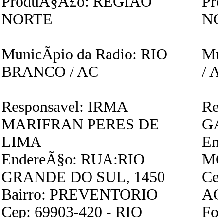
ProduÃ§Ã£o: REGIAO
P
NORTE
N
MunicÃ­pio da Radio: RIO
Mu
BRANCO / AC
/ 
Responsavel: IRMA
Re
MARIFRAN PERES DE
G
LIMA
En
EndereÃ§o: RUA:RIO
M
GRANDE DO SUL, 1450
Ce
Bairro: PREVENTORIO
A
Cep: 69903-420 - RIO
Fo