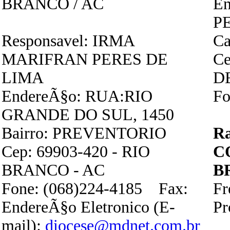
BRANCO / AC
E
P
Responsavel: IRMA
Ca
MARIFRAN PERES DE
Ce
LIMA
D
EndereÃ§o: RUA:RIO
Fo
GRANDE DO SUL, 1450
Bairro: PREVENTORIO
R
Cep: 69903-420 - RIO
C
BRANCO - AC
B
Fone: (068)224-4185 Fax:
Fr
EndereÃ§o Eletronico (E-
P
mail):
diocese@mdnet.com.br