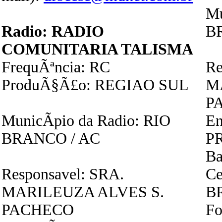
Mu
Radio: RADIO
B
COMUNITARIA TALISMA
FrequÃªncia: RC
Re
ProduÃ§Ã£o: REGIAO SUL
M
P
MunicÃ­pio da Radio: RIO
E
BRANCO / AC
PR
Ba
Responsavel: SRA.
Ce
MARILEUZA ALVES S.
B
PACHECO
Fo