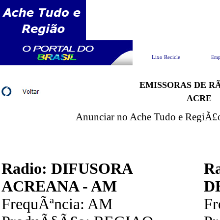
Pesquisar
Lixo Recicle
Emp
EMISSORAS DE RÃ
ACRE
Anunciar no Ache Tudo e RegiÃ£o 
Radio: DIFUSORA
R
ACREANA - AM
D
FrequÃªncia: AM
F