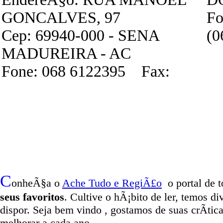
GONCALVES, 97
Fo
Cep: 69940-000 - SENA
(0
MADUREIRA - AC
Fone: 068 6122395 Fax:
C
onheÃ§a o
A
che Tudo e RegiÃ£o
o portal
de t
seus favoritos
. Cultive o hÃ¡bito de ler, temos
di
dispor
.
Seja b
em vindo
, g
ostamos de suas crÃ­tic
melhorar a cada ano.