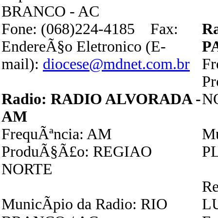
BRANCO - AC
Fone: (068)224-4185 Fax:
R
EndereÃ§o Eletronico (E-
P
mail):
diocese@mdnet.com.br
Fr
P
Radio: RADIO ALVORADA -
N
AM
FrequÃªncia: AM
Mu
ProduÃ§Ã£o: REGIAO
P
NORTE
Re
MunicÃ­pio da Radio: RIO
L