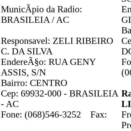
MunicÃ­pio da Radio:
E
BRASILEIA / AC
G
Ba
Responsavel: ZELI RIBEIRO
Ce
C. DA SILVA
D
EndereÃ§o: RUA GENY
Fo
ASSIS, S/N
(0
Bairro: CENTRO
Cep: 69932-000 - BRASILEIA
R
- AC
L
Fone: (068)546-3252 Fax:
F
P