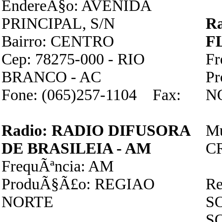
EndereÃ§o: AVENIDA
PRINCIPAL, S/N
R
Bairro: CENTRO
F
Cep: 78275-000 - RIO
F
BRANCO - AC
P
Fone: (065)257-1104 Fax:
N
Radio: RADIO DIFUSORA
Mu
DE BRASILEIA - AM
C
FrequÃªncia: AM
ProduÃ§Ã£o: REGIAO
Re
NORTE
S
S