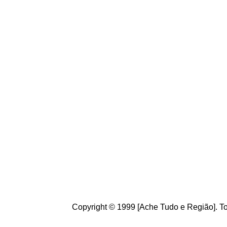
fazendo a natureza.
Conheça
o
A
che Tudo
Brasileiros. Cultive o h
de informações úteis
ao
g
ostamos de suas crít
ajudam a melhorar a ca
Copyright © 1999 [Ache Tudo e Região]. To