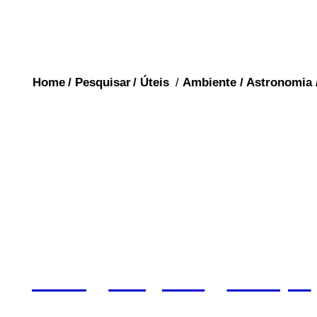
Home
/
Pesquisar
/
Úteis
/
Ambiente
/
Astronomia
RADIO
Radios do Brasil
Acre
|
Alagoas
|
Amapá
Distrito Federal
|
Espíri