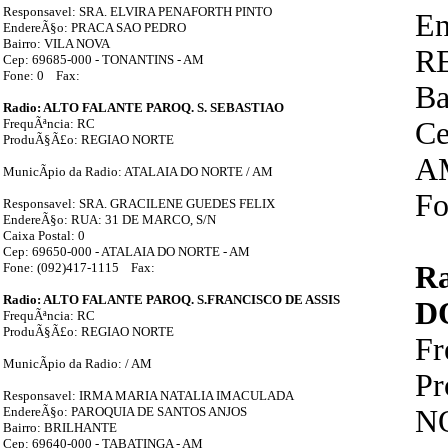
Responsavel: SRA. ELVIRA PENAFORTH PINTO
E
EndereÃ§o: PRACA SAO PEDRO
Bairro: VILA NOVA
RE
Cep: 69685-000 - TONANTINS - AM
Fone: 0 Fax:
Ba
Radio: ALTO FALANTE PAROQ. S. SEBASTIAO
FrequÃªncia: RC
Ce
ProduÃ§Ã£o: REGIAO NORTE
A
MunicÃ­pio da Radio: ATALAIA DO NORTE / AM
Fo
Responsavel: SRA. GRACILENE GUEDES FELIX
EndereÃ§o: RUA: 31 DE MARCO, S/N
Caixa Postal: 0
Cep: 69650-000 - ATALAIA DO NORTE - AM
Fone: (092)417-1115 Fax:
R
Radio: ALTO FALANTE PAROQ. S.FRANCISCO DE ASSIS
D
FrequÃªncia: RC
ProduÃ§Ã£o: REGIAO NORTE
F
MunicÃ­pio da Radio: / AM
P
Responsavel: IRMA MARIA NATALIA IMACULADA
EndereÃ§o: PAROQUIA DE SANTOS ANJOS
N
Bairro: BRILHANTE
Cep: 69640-000 - TABATINGA - AM