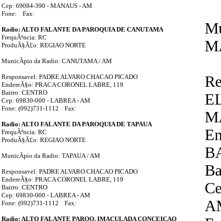
Cep: 69084-390 - MANAUS - AM
Fone: Fax:
Mu
Radio: ALTO FALANTE DA PAROQUIA DE CANUTAMA
FrequÃªncia: RC
M
ProduÃ§Ã£o: REGIAO NORTE
MunicÃ­pio da Radio: CANUTAMA / AM
Responsavel: PADRE ALVARO CHACAO PICADO
Re
EndereÃ§o: PRACA CORONEL LABRE, 119
Bairro: CENTRO
E
Cep: 69830-000 - LABREA - AM
Fone: (092)731-1112 Fax:
M
Radio: ALTO FALANTE DA PAROQUIA DE TAPAUA
E
FrequÃªncia: RC
ProduÃ§Ã£o: REGIAO NORTE
B
MunicÃ­pio da Radio: TAPAUA / AM
Ba
Responsavel: PADRE ALVARO CHACAO PICADO
EndereÃ§o: PRACA CORONEL LABRE, 119
Ce
Bairro: CENTRO
Cep: 69830-000 - LABREA - AM
A
Fone: (092)731-1112 Fax:
Radio: ALTO FALANTE PAROQ. IMACULADA CONCEICAO