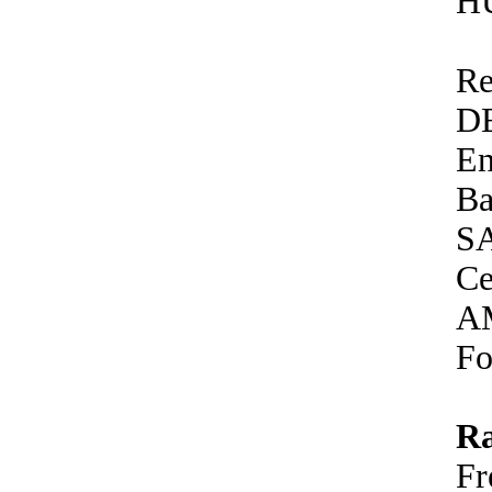
H
Re
D
En
B
S
Ce
A
Fo
Ra
F