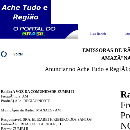
Pesquisar
Lixo Recicle
Emp
EMISSORAS DE RÃ
AMAZÃ”N
Anunciar no Ache Tudo e RegiÃ£o 
Radio: A VOZ DA COMUNIDADE ZUMBI II
R
FrequÃªncia: AM
ProduÃ§Ã£o: REGIAO NORTE
F
MunicÃ­pio da Radio: MANAUS / AM
P
Responsavel: SRA. ELIZABETH RIBEIRO DOS SANTOS
N
EndereÃ§o: RUA JOAO BURNIER, 51
Bairro: ZUMBI II