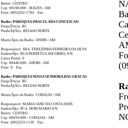
N
Bairro: CENTRO
Cep: 69190-000 - MAUES - AM
Ba
Fone: (092)542-1784 Fax:
Radio: PAROQUIA IMACULADA CONCEICAO
Ca
FrequÃªncia: RC
ProduÃ§Ã£o: REGIAO NORTE
Ce
MunicÃ­pio da Radio: ANORI / AM
A
Responsavel: SRA. TEREZINHA FERREIRA DA SILVA
Fo
EndereÃ§o: RUA PERPETUA SOCORRO, S/N
Caixa Postal: 0
Cep: 69440-000 - ANORI - AM
(0
Fone: 0 Fax:
Radio: PAROQUIA NOSSA SENHORA DAS GRACAS
FrequÃªncia: RC
R
ProduÃ§Ã£o: REGIAO NORTE
Fr
MunicÃ­pio da Radio: CODAJAS / AM
Responsavel: MARIA JANE DA COSTA ASSIS
P
EndereÃ§o: PCA. DOM MARIO S/N
Bairro: CENTRO
N
Cep: 69450-000 - CODAJAS - AM
Fone: (092)353-1139 Fax: