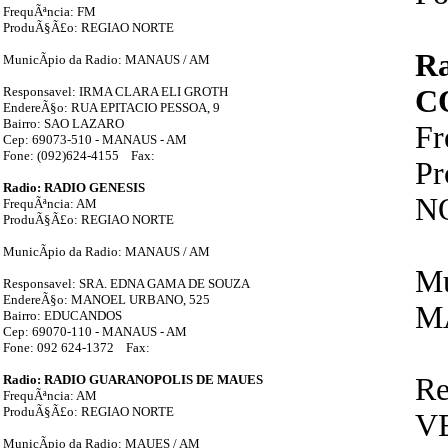
FrequÃªncia: FM
ProduÃ§Ã£o: REGIAO NORTE
R
MunicÃ­pio da Radio: MANAUS / AM
Responsavel: IRMA CLARA ELI GROTH
C
EndereÃ§o: RUA EPITACIO PESSOA, 9
Bairro: SAO LAZARO
Fr
Cep: 69073-510 - MANAUS - AM
Fone: (092)624-4155 Fax:
P
Radio: RADIO GENESIS
N
FrequÃªncia: AM
ProduÃ§Ã£o: REGIAO NORTE
MunicÃ­pio da Radio: MANAUS / AM
Mu
Responsavel: SRA. EDNA GAMA DE SOUZA
EndereÃ§o: MANOEL URBANO, 525
M
Bairro: EDUCANDOS
Cep: 69070-110 - MANAUS - AM
Fone: 092 624-1372 Fax:
Radio: RADIO GUARANOPOLIS DE MAUES
Re
FrequÃªncia: AM
ProduÃ§Ã£o: REGIAO NORTE
V
MunicÃ­pio da Radio: MAUES / AM