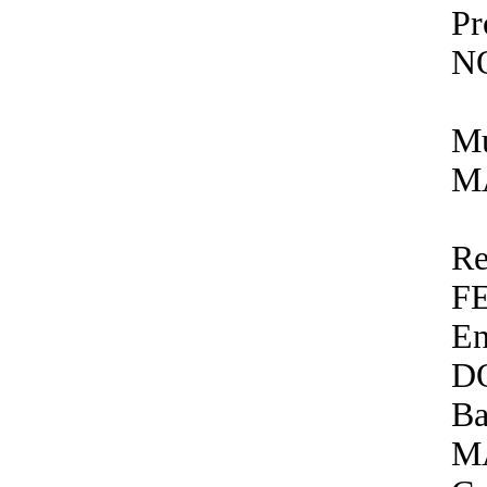
P
N
Mu
M
Re
F
E
D
Ba
M