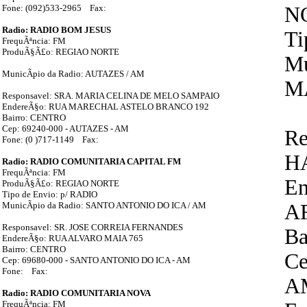
Fone: (092)533-2965 Fax:
N
Radio: RADIO BOM JESUS
Ti
FrequÃªncia: FM
ProduÃ§Ã£o: REGIAO NORTE
Mu
MunicÃ­pio da Radio: AUTAZES / AM
M
Responsavel: SRA. MARIA CELINA DE MELO SAMPAIO
EndereÃ§o: RUA MARECHAL ASTELO BRANCO 192
Bairro: CENTRO
Cep: 69240-000 - AUTAZES - AM
Re
Fone: (0 )717-1149 Fax:
H
Radio: RADIO COMUNITARIA CAPITAL FM
FrequÃªncia: FM
En
ProduÃ§Ã£o: REGIAO NORTE
Tipo de Envio: p/ RADIO
MunicÃ­pio da Radio: SANTO ANTONIO DO ICA / AM
A
Responsavel: SR. JOSE CORREIA FERNANDES
Ba
EndereÃ§o: RUA ALVARO MAIA 765
Bairro: CENTRO
Ce
Cep: 69680-000 - SANTO ANTONIO DO ICA - AM
Fone: Fax:
A
Radio: RADIO COMUNITARIA NOVA
FrequÃªncia: FM