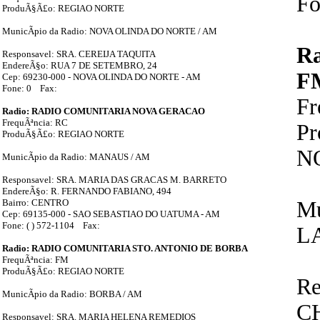
Fo
ProduÃ§Ã£o: REGIAO NORTE
MunicÃ­pio da Radio: NOVA OLINDA DO NORTE / AM
R
Responsavel: SRA. CEREIJA TAQUITA
EndereÃ§o: RUA 7 DE SETEMBRO, 24
F
Cep: 69230-000 - NOVA OLINDA DO NORTE - AM
Fone: 0 Fax:
Fr
Radio: RADIO COMUNITARIA NOVA GERACAO
FrequÃªncia: RC
P
ProduÃ§Ã£o: REGIAO NORTE
N
MunicÃ­pio da Radio: MANAUS / AM
Responsavel: SRA. MARIA DAS GRACAS M. BARRETO
EndereÃ§o: R. FERNANDO FABIANO, 494
Bairro: CENTRO
Mu
Cep: 69135-000 - SAO SEBASTIAO DO UATUMA - AM
Fone: ( ) 572-1104 Fax:
L
Radio: RADIO COMUNITARIA STO. ANTONIO DE BORBA
FrequÃªncia: FM
ProduÃ§Ã£o: REGIAO NORTE
Re
MunicÃ­pio da Radio: BORBA / AM
C
Responsavel: SRA. MARIA HELENA REMEDIOS