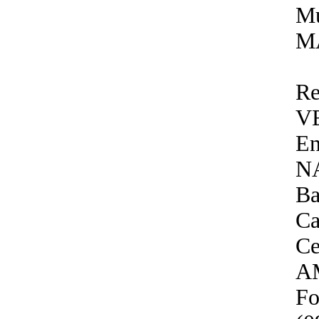
Mu
M
Re
V
En
N
Ba
Ca
Ce
A
Fo