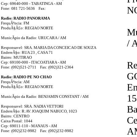
Cep: 69640-000 - TABATINGA - AM
N
Fone: 081 721-5636 Fax:
Radio: RADIO PANORAMA
FrequÃªncia: FM
ProduÃ§Ã£o: REGIAO NORTE
Mu
MunicÃ­pio da Radio: URUCARA / AM
/ 
Responsavel: SRA. MARIA DA CONCEICAO DE SOUZA
EndereÃ§o: RUA 23 , CASA 71
Bairro: MUTIRAO
Cep: 69100-000 - ITACOATIARA - AM
Re
Fone: (092)521-2711 Fax: (092)321-2364
G
Radio: RADIO PE NO CHAO
FrequÃªncia: AM
E
ProduÃ§Ã£o: REGIAO NORTE
15
MunicÃ­pio da Radio: BENJAMIN CONSTANT / AM
Responsavel: SRA. NADIA VETTORI
Ba
EndereÃ§o: R:AV. JOAQUIM NABUCO, 1023
Bairro: CENTRO
Ce
Caixa Postal: 1044
Cep: 69011-110 - MANAUS - AM
A
Fone: (092)232-9982 Fax: (092)232-9982