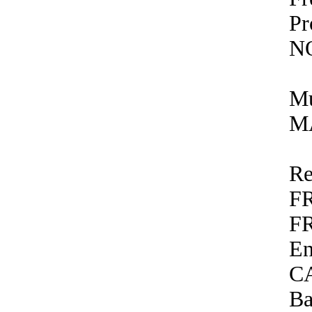
P
N
Mu
M
Re
F
F
E
C
Ba