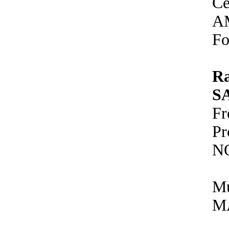
Ce
A
Fo
R
S
F
P
N
Mu
M