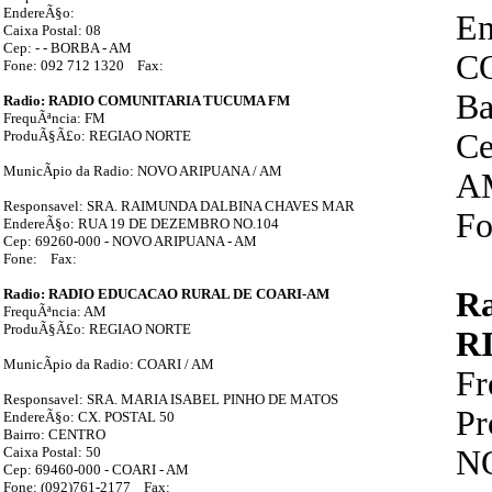
EndereÃ§o:
E
Caixa Postal: 08
Cep: - - BORBA - AM
C
Fone: 092 712 1320 Fax:
Ba
Radio: RADIO COMUNITARIA TUCUMA FM
FrequÃªncia: FM
ProduÃ§Ã£o: REGIAO NORTE
Ce
MunicÃ­pio da Radio: NOVO ARIPUANA / AM
A
Responsavel: SRA. RAIMUNDA DALBINA CHAVES MAR
Fo
EndereÃ§o: RUA 19 DE DEZEMBRO NO.104
Cep: 69260-000 - NOVO ARIPUANA - AM
Fone: Fax:
Radio: RADIO EDUCACAO RURAL DE COARI-AM
R
FrequÃªncia: AM
ProduÃ§Ã£o: REGIAO NORTE
R
MunicÃ­pio da Radio: COARI / AM
F
Responsavel: SRA. MARIA ISABEL PINHO DE MATOS
P
EndereÃ§o: CX. POSTAL 50
Bairro: CENTRO
Caixa Postal: 50
N
Cep: 69460-000 - COARI - AM
Fone: (092)761-2177 Fax: