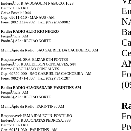
V
EndereÃ§o: R:AV. JOAQUIM NABUCO, 1023
Bairro: CENTRO
En
Caixa Postal: 1044
Cep: 69011-110 - MANAUS - AM
N
Fone: (092)232-9982 Fax: (092)232-9982
Ba
Radio: RADIO ALTO RIO NEGRO
FrequÃªncia: AM
Ca
ProduÃ§Ã£o: REGIAO NORTE
MunicÃ­pio da Radio: SAO GABRIEL DA CACHOEIRA / AM
Ce
Responsavel: SRA. ELIZABETH PONTES
A
EndereÃ§o: RUA EDILSON GONCALVES, S/N
Bairro: GRACILIANO GONCALVES
Fo
Cep: 69750-000 - SAO GABRIEL DA CACHOEIRA - AM
Fone: (092)471-1367 Fax: (092)471-1287
(0
Radio: RADIO ALVORADA DE PARINTINS-AM
FrequÃªncia: AM
ProduÃ§Ã£o: REGIAO NORTE
R
MunicÃ­pio da Radio: PARINTINS / AM
Fr
Responsavel: IRMA IDALECI N. PORTILHO
EndereÃ§o: RUA JONATAS PEDROSA, 383
P
Bairro: CENTRO
Cep: 69151-030 - PARINTINS - AM