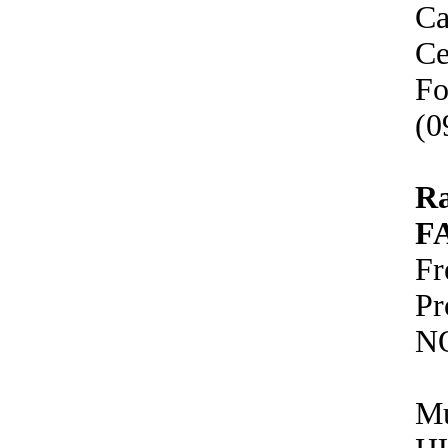
Ca
Ce
Fo
(0
R
F
Fr
P
N
Mu