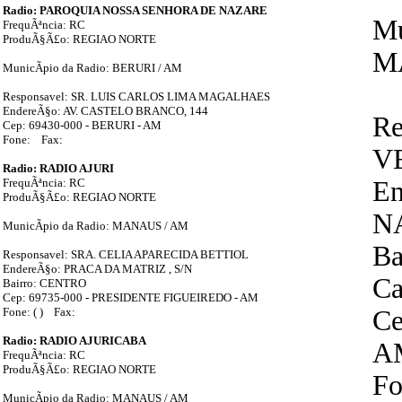
Radio: PAROQUIA NOSSA SENHORA DE NAZARE
Mu
FrequÃªncia: RC
ProduÃ§Ã£o: REGIAO NORTE
M
MunicÃ­pio da Radio: BERURI / AM
Responsavel: SR. LUIS CARLOS LIMA MAGALHAES
EndereÃ§o: AV. CASTELO BRANCO, 144
Re
Cep: 69430-000 - BERURI - AM
Fone: Fax:
V
Radio: RADIO AJURI
FrequÃªncia: RC
En
ProduÃ§Ã£o: REGIAO NORTE
N
MunicÃ­pio da Radio: MANAUS / AM
Ba
Responsavel: SRA. CELIA APARECIDA BETTIOL
EndereÃ§o: PRACA DA MATRIZ , S/N
Ca
Bairro: CENTRO
Cep: 69735-000 - PRESIDENTE FIGUEIREDO - AM
Fone: ( ) Fax:
Ce
Radio: RADIO AJURICABA
A
FrequÃªncia: RC
ProduÃ§Ã£o: REGIAO NORTE
Fo
MunicÃ­pio da Radio: MANAUS / AM