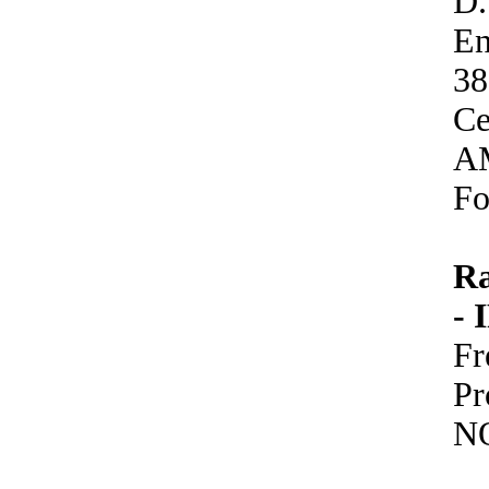
D
En
3
Ce
A
Fo
R
-
F
P
N