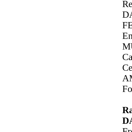
Re
D
F
En
M
Ca
Ce
A
Fo
R
D
Fr