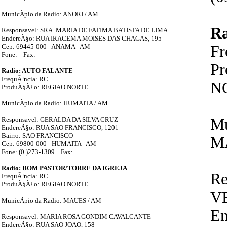
MunicÃ­pio da Radio: ANORI / AM
R
Responsavel: SRA. MARIA DE FATIMA BATISTA DE LIMA
EndereÃ§o: RUA IRACEMA MOISES DAS CHAGAS, 195
Cep: 69445-000 - ANAMA - AM
F
Fone: Fax:
P
Radio: AUTO FALANTE
FrequÃªncia: RC
N
ProduÃ§Ã£o: REGIAO NORTE
MunicÃ­pio da Radio: HUMAITA / AM
Responsavel: GERALDA DA SILVA CRUZ
Mu
EndereÃ§o: RUA SAO FRANCISCO, 1201
Bairro: SAO FRANCISCO
M
Cep: 69800-000 - HUMAITA - AM
Fone: (0 )273-1309 Fax:
Radio: BOM PASTOR/TORRE DA IGREJA
Re
FrequÃªncia: RC
ProduÃ§Ã£o: REGIAO NORTE
V
MunicÃ­pio da Radio: MAUES / AM
En
Responsavel: MARIA ROSA GONDIM CAVALCANTE
EndereÃ§o: RUA SAO JOAO, 158