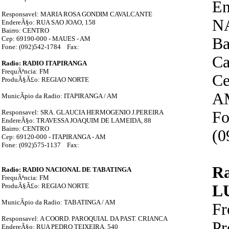
En
Responsavel: MARIA ROSA GONDIM CAVALCANTE
N
EndereÃ§o: RUA SAO JOAO, 158
Bairro: CENTRO
Cep: 69190-000 - MAUES - AM
Ba
Fone: (092)542-1784 Fax:
Ca
Radio: RADIO ITAPIRANGA
FrequÃªncia: FM
Ce
ProduÃ§Ã£o: REGIAO NORTE
A
MunicÃ­pio da Radio: ITAPIRANGA / AM
Responsavel: SRA. GLAUCIA HERMOGENIO J.PEREIRA
Fo
EndereÃ§o: TRAVESSA JOAQUIM DE LAMEIDA, 88
Bairro: CENTRO
(0
Cep: 69120-000 - ITAPIRANGA - AM
Fone: (092)575-1137 Fax:
R
Radio: RADIO NACIONAL DE TABATINGA
FrequÃªncia: FM
ProduÃ§Ã£o: REGIAO NORTE
L
MunicÃ­pio da Radio: TABATINGA / AM
Fr
Responsavel: A COORD. PAROQUIAL DA PAST. CRIANCA
P
EndereÃ§o: RUA PEDRO TEIXEIRA, 540