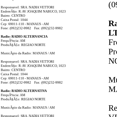
(0
Responsavel: SRA. NADIA VETTORI
EndereÃ§o: R:AV. JOAQUIM NABUCO, 1023
Bairro: CENTRO
Caixa Postal: 1044
R
Cep: 69011-110 - MANAUS - AM
Fone: (092)232-9982 Fax: (092)232-9982
L
Radio: RADIO ALTERNANCIA
F
FrequÃªncia: AM
ProduÃ§Ã£o: REGIAO NORTE
P
MunicÃ­pio da Radio: MANAUS / AM
N
Responsavel: SRA. NADIA VETTORI
EndereÃ§o: R:AV. JOAQUIM NABUCO, 1023
Bairro: CENTRO
Caixa Postal: 1044
Mu
Cep: 69011-110 - MANAUS - AM
Fone: (092)232-9982 Fax: (092)232-9982
M
Radio: RADIO ALTERNATIVA
FrequÃªncia: AM
ProduÃ§Ã£o: REGIAO NORTE
Re
MunicÃ­pio da Radio: MANAUS / AM
Responsavel: SRA. NADIA VETTORI