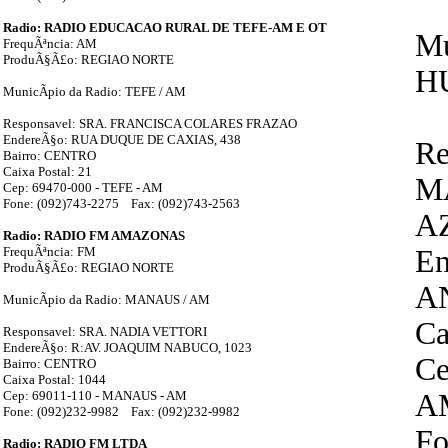
Radio: RADIO EDUCACAO RURAL DE TEFE-AM E OT
Mu
FrequÃªncia: AM
ProduÃ§Ã£o: REGIAO NORTE
H
MunicÃ­pio da Radio: TEFE / AM
Responsavel: SRA. FRANCISCA COLARES FRAZAO
EndereÃ§o: RUA DUQUE DE CAXIAS, 438
Re
Bairro: CENTRO
Caixa Postal: 21
M
Cep: 69470-000 - TEFE - AM
Fone: (092)743-2275 Fax: (092)743-2563
A
Radio: RADIO FM AMAZONAS
FrequÃªncia: FM
E
ProduÃ§Ã£o: REGIAO NORTE
A
MunicÃ­pio da Radio: MANAUS / AM
Ca
Responsavel: SRA. NADIA VETTORI
EndereÃ§o: R:AV. JOAQUIM NABUCO, 1023
Ce
Bairro: CENTRO
Caixa Postal: 1044
Cep: 69011-110 - MANAUS - AM
A
Fone: (092)232-9982 Fax: (092)232-9982
Fo
Radio: RADIO FM LTDA