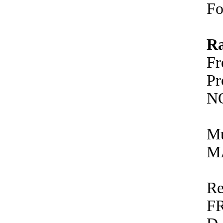
Fo
R
F
P
N
Mu
M
Re
F