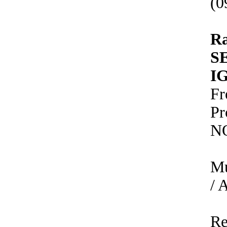
(0
R
S
I
Fr
P
N
Mu
/ 
Re