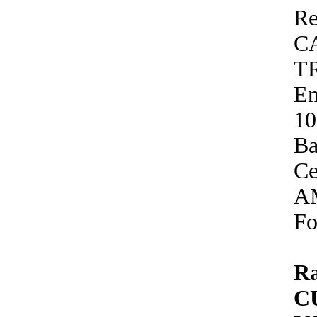
Re
C
T
En
10
B
Ce
A
Fo
R
C