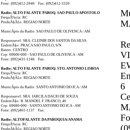
Fone: (092)412-2940 Fax: (092)412-3320
Mu
Radio: ALTO FALANTE PAROQ. SAO PAULO APOSTOLO
FrequÃªncia: RC
M
ProduÃ§Ã£o: REGIAO NORTE
MunicÃ­pio da Radio: SAO PAULO DE OLIVENCA / AM
Responsavel: SRA. CLEINIR DOS SANTOS DA SILVA
Re
EndereÃ§o: PRACA SAO PAULO, S/N
Bairro: CENTRO
V
Cep: 69600-000 - SAO PAULO DE OLIVENCA - AM
Fone: (092)431-1246 Fax:
E
Radio: ALTO FALANTE PAROQ. STO. ANTONIO LISBOA
FrequÃªncia: RC
E
ProduÃ§Ã£o: REGIAO NORTE
6
MunicÃ­pio da Radio: SANTO ANTONIO DO ICA / AM
Ce
Responsavel: SRA. IARCILA DACIO DE SOUZA
EndereÃ§o: R. MANOEL F. FRANCO, 40
M
Cep: 69680-000 - SANTO ANTONIO DO ICA - AM
Fone: (092)461-1137 Fax:
Fo
Radio: ALTOFALANTE DA PAROQUIA/ANAMA
FrequÃªncia: RC
(0
ProduÃ§Ã£o: REGIAO NORTE