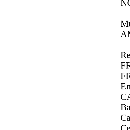
N
Mu
A
Re
F
F
E
C
Ba
Ca
Ce