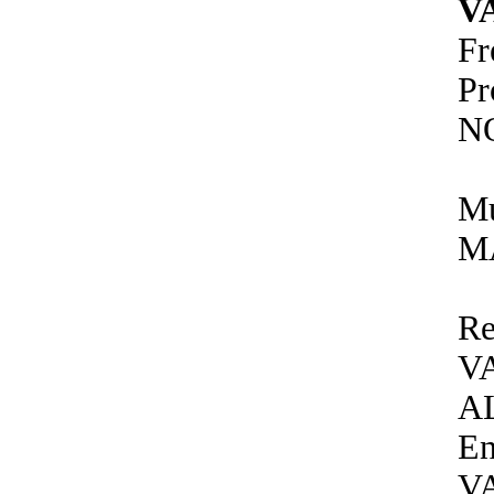
V
Fr
P
N
Mu
M
Re
V
A
E
V