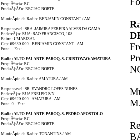
Fo
FrequÃªncia: RC
ProduÃ§Ã£o: REGIAO NORTE
MunicÃ­pio da Radio: BENJAMIN CONSTANT / AM
R
Responsavel: SRA. JAIMIRA PEREIRA ALVES DA GAMA
D
EndereÃ§o: RUA: SAO FRANCISCO, 108
Bairro: UMARIZAL
Cep: 69630-000 - BENJAMIN CONSTANT - AM
F
Fone: Fax:
P
Radio: ALTO FALANTE PAROQ. S. CRISTOVAO/AMATURA
FrequÃªncia: RC
N
ProduÃ§Ã£o: REGIAO NORTE
MunicÃ­pio da Radio: AMATURA / AM
Responsavel: SR. EVANDRO LOPES NUNES
Mu
EndereÃ§o: RUA FREI PIO S/N
Cep: 69620-000 - AMATURA - AM
M
Fone: 0 Fax:
Radio: ALTO FALANTE PAROQ. S. PEDRO APOSTOLO
FrequÃªncia: RC
Re
ProduÃ§Ã£o: REGIAO NORTE
MunicÃ­pio da Radio: TONANTINS / AM
B