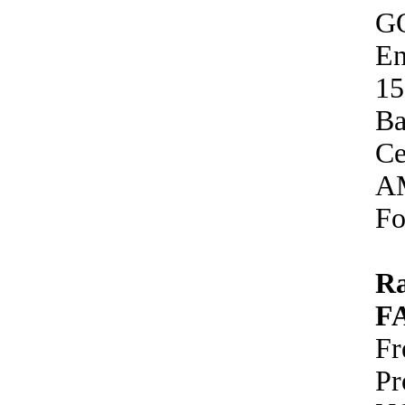
G
E
15
Ba
Ce
A
Fo
R
F
Fr
P