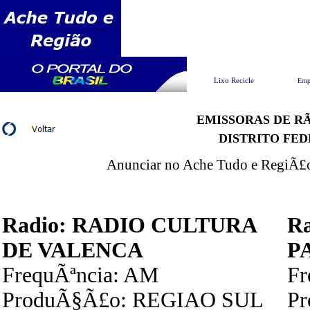
Pesquisar
Lixo Recicle
Emp
EMISSORAS DE RÃ
DISTRITO FE
Anunciar no Ache Tudo e RegiÃ£o 
Radio: RADIO CULTURA
R
DE VALENCA
P
FrequÃªncia: AM
F
ProduÃ§Ã£o: REGIAO SUL
P