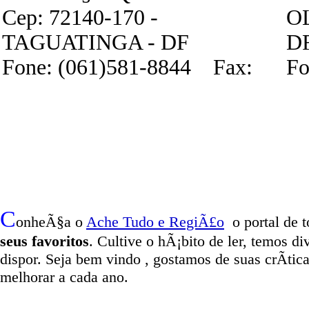
Cep: 72140-170 -
O
TAGUATINGA - DF
D
Fone: (061)581-8844 Fax:
Fo
C
onheÃ§a o
A
che Tudo e RegiÃ£o
o portal
de t
seus favoritos
. Cultive o hÃ¡bito de ler, temos
di
dispor
.
Seja b
em vindo
, g
ostamos de suas crÃ­tic
melhorar a cada ano.