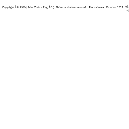
Copyright Â© 1999 [Ache Tudo e RegiÃ£o]. Todos os direitos reservado. Revisado em:
23 julho, 2025
. NÃ£
vi