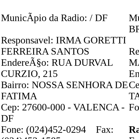
MunicÃ­pio da Radio: / DF
Mu
BR
Responsavel: IRMA GORETTI
FERREIRA SANTOS
Re
EndereÃ§o: RUA DURVAL
M
CURZIO, 215
En
Bairro: NOSSA SENHORA DE
Ce
FATIMA
T
Cep: 27600-000 - VALENCA -
Fo
DF
Fone: (024)452-0294 Fax:
R