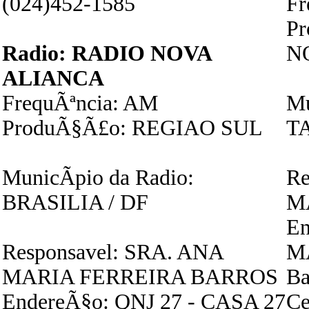
(024)452-1585
Fr
P
Radio: RADIO NOVA
N
ALIANCA
FrequÃªncia: AM
Mu
ProduÃ§Ã£o: REGIAO SUL
T
MunicÃ­pio da Radio:
Re
BRASILIA / DF
M
E
Responsavel: SRA. ANA
M
MARIA FERREIRA BARROS
Ba
EndereÃ§o: QNJ 27 - CASA 27
Ce