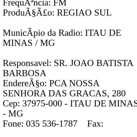
FrequÃªncia: FM
ProduÃ§Ã£o: REGIAO SUL
MunicÃ­pio da Radio: ITAU DE
MINAS / MG
Responsavel: SR. JOAO BATISTA
BARBOSA
EndereÃ§o: PCA NOSSA
SENHORA DAS GRACAS, 280
Cep: 37975-000 - ITAU DE MINA
- MG
Fone: 035 536-1787 Fax: