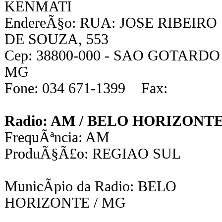
KENMATI
EndereÃ§o: RUA: JOSE RIBEIRO
DE SOUZA, 553
Cep: 38800-000 - SAO GOTARDO 
MG
Fone: 034 671-1399 Fax:
Radio: AM / BELO HORIZONT
FrequÃªncia: AM
ProduÃ§Ã£o: REGIAO SUL
MunicÃ­pio da Radio: BELO
HORIZONTE / MG