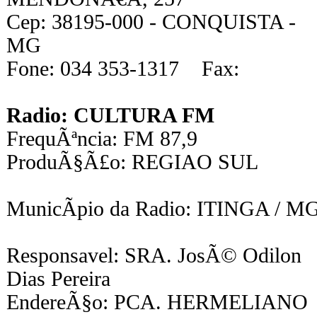
Cep: 38195-000 - CONQUISTA -
MG
Fone: 034 353-1317 Fax:
Radio: CULTURA FM
FrequÃªncia: FM 87,9
ProduÃ§Ã£o: REGIAO SUL
MunicÃ­pio da Radio: ITINGA / M
Responsavel: SRA. JosÃ© Odilon
Dias Pereira
EndereÃ§o: PCA. HERMELIANO