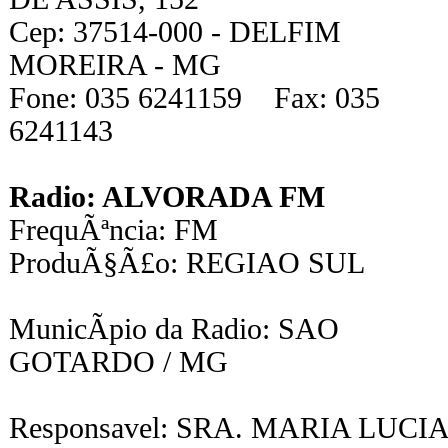
Cep: 37514-000 - DELFIM
MOREIRA - MG
Fone: 035 6241159 Fax: 035
6241143
Radio: ALVORADA FM
FrequÃªncia: FM
ProduÃ§Ã£o: REGIAO SUL
MunicÃ­pio da Radio: SAO
GOTARDO / MG
Responsavel: SRA. MARIA LUCIA