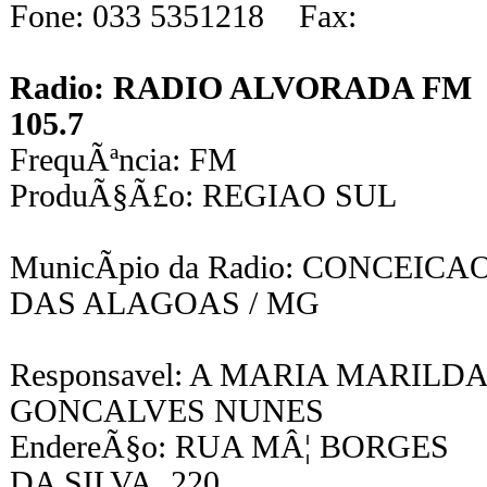
Fone: 033 5351218 Fax:
Radio: RADIO ALVORADA FM
105.7
FrequÃªncia: FM
ProduÃ§Ã£o: REGIAO SUL
MunicÃ­pio da Radio: CONCEICA
DAS ALAGOAS / MG
Responsavel: A MARIA MARILDA
GONCALVES NUNES
EndereÃ§o: RUA MÂ¦ BORGES
DA SILVA, 220