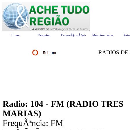
Home
Pesquisar
EndereÃ§os Ãºteis
Meio Ambiente
Astr
RADIOS DE
Radio: 104 - FM (RADIO TRES
MARIAS)
FrequÃªncia: FM