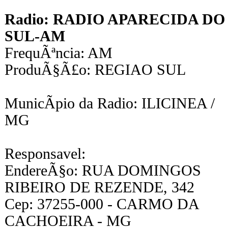
Radio: RADIO APARECIDA DO
SUL-AM
FrequÃªncia: AM
ProduÃ§Ã£o: REGIAO SUL
MunicÃ­pio da Radio: ILICINEA /
MG
Responsavel:
EndereÃ§o: RUA DOMINGOS
RIBEIRO DE REZENDE, 342
Cep: 37255-000 - CARMO DA
CACHOEIRA - MG