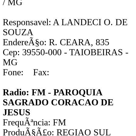
/ MG
Responsavel: A LANDECI O. DE
SOUZA
EndereÃ§o: R. CEARA, 835
Cep: 39550-000 - TAIOBEIRAS -
MG
Fone: Fax:
Radio: FM - PAROQUIA
SAGRADO CORACAO DE
JESUS
FrequÃªncia: FM
ProduÃ§Ã£o: REGIAO SUL