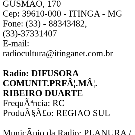
GUSMAO, 170
Cep: 39610-000 - ITINGA - MG
Fone: (33) - 88343482,
(33)-37331407
E-mail:
radiocultura@itinganet.com.br
Radio: DIFUSORA
COMUNIT.PRFÂ¦.MÂ¦.
RIBEIRO DUARTE
FrequÃªncia: RC
ProduÃ§Ã£o: REGIAO SUL
MunicÃ­pio da Radio: PLANURA /