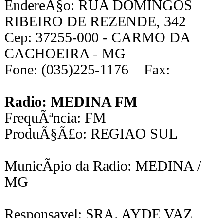
EndereÃ§o: RUA DOMINGOS
RIBEIRO DE REZENDE, 342
Cep: 37255-000 - CARMO DA
CACHOEIRA - MG
Fone: (035)225-1176 Fax:
Radio: MEDINA FM
FrequÃªncia: FM
ProduÃ§Ã£o: REGIAO SUL
MunicÃ­pio da Radio: MEDINA /
MG
Responsavel: SRA. AYDE VAZ