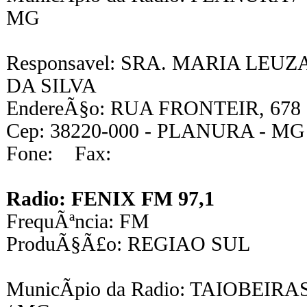
MG
Responsavel: SRA. MARIA LEUZ
DA SILVA
EndereÃ§o: RUA FRONTEIR, 678
Cep: 38220-000 - PLANURA - MG
Fone: Fax:
Radio: FENIX FM 97,1
FrequÃªncia: FM
ProduÃ§Ã£o: REGIAO SUL
MunicÃ­pio da Radio: TAIOBEIRA