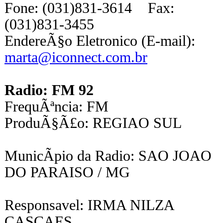
Fone: (031)831-3614 Fax:
(031)831-3455
EndereÃ§o Eletronico (E-mail):
marta@iconnect.com.br
Radio: FM 92
FrequÃªncia: FM
ProduÃ§Ã£o: REGIAO SUL
MunicÃ­pio da Radio: SAO JOAO
DO PARAISO / MG
Responsavel: IRMA NILZA
CASCAES