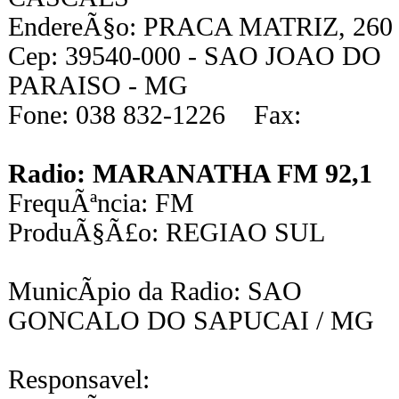
EndereÃ§o: PRACA MATRIZ, 260
Cep: 39540-000 - SAO JOAO DO
PARAISO - MG
Fone: 038 832-1226 Fax:
Radio: MARANATHA FM 92,1
FrequÃªncia: FM
ProduÃ§Ã£o: REGIAO SUL
MunicÃ­pio da Radio: SAO
GONCALO DO SAPUCAI / MG
Responsavel: