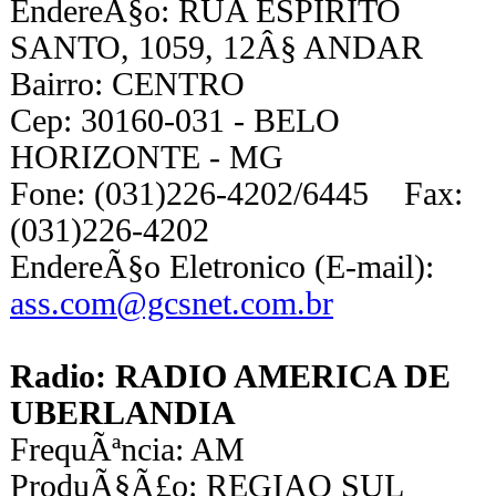
EndereÃ§o: RUA ESPIRITO
SANTO, 1059, 12Â§ ANDAR
Bairro: CENTRO
Cep: 30160-031 - BELO
HORIZONTE - MG
Fone: (031)226-4202/6445 Fax:
(031)226-4202
EndereÃ§o Eletronico (E-mail):
ass.com@gcsnet.com.br
Radio: RADIO AMERICA DE
UBERLANDIA
FrequÃªncia: AM
ProduÃ§Ã£o: REGIAO SUL