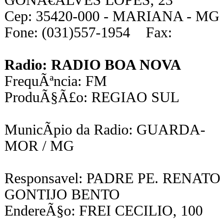
GONÂ€ALVES LOPES, 23
Cep: 35420-000 - MARIANA - MG
Fone: (031)557-1954 Fax:
Radio: RADIO BOA NOVA
FrequÃªncia: FM
ProduÃ§Ã£o: REGIAO SUL
MunicÃ­pio da Radio: GUARDA-
MOR / MG
Responsavel: PADRE PE. RENAT
GONTIJO BENTO
EndereÃ§o: FREI CECILIO, 100