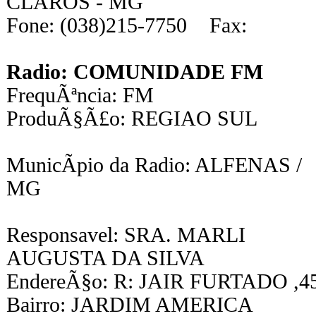
CLAROS - MG
Fone: (038)215-7750 Fax:
Radio: COMUNIDADE FM
FrequÃªncia: FM
ProduÃ§Ã£o: REGIAO SUL
MunicÃ­pio da Radio: ALFENAS /
MG
Responsavel: SRA. MARLI
AUGUSTA DA SILVA
EndereÃ§o: R: JAIR FURTADO ,4
Bairro: JARDIM AMERICA