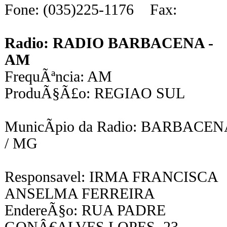
Fone: (035)225-1176 Fax:
Radio: RADIO BARBACENA -
AM
FrequÃªncia: AM
ProduÃ§Ã£o: REGIAO SUL
MunicÃ­pio da Radio: BARBACEN
/ MG
Responsavel: IRMA FRANCISCA
ANSELMA FERREIRA
EndereÃ§o: RUA PADRE