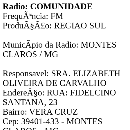
Radio: COMUNIDADE
FrequÃªncia: FM
ProduÃ§Ã£o: REGIAO SUL
MunicÃ­pio da Radio: MONTES
CLAROS / MG
Responsavel: SRA. ELIZABETH
OLIVEIRA DE CARVALHO
EndereÃ§o: RUA: FIDELCINO
SANTANA, 23
Bairro: VERA CRUZ
Cep: 39401-433 - MONTES