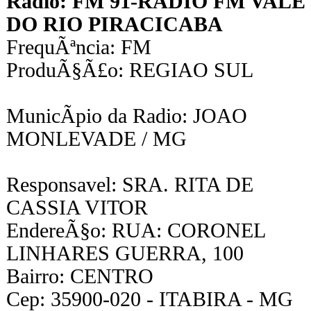
Radio: FM 91-RADIO FM VALE
DO RIO PIRACICABA
FrequÃªncia: FM
ProduÃ§Ã£o: REGIAO SUL
MunicÃ­pio da Radio: JOAO
MONLEVADE / MG
Responsavel: SRA. RITA DE
CASSIA VITOR
EndereÃ§o: RUA: CORONEL
LINHARES GUERRA, 100
Bairro: CENTRO
Cep: 35900-020 - ITABIRA - MG