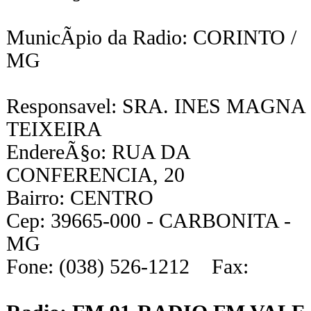
MunicÃ­pio da Radio: CORINTO /
MG
Responsavel: SRA. INES MAGNA
TEIXEIRA
EndereÃ§o: RUA DA
CONFERENCIA, 20
Bairro: CENTRO
Cep: 39665-000 - CARBONITA -
MG
Fone: (038) 526-1212 Fax: