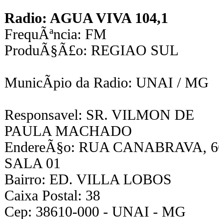
Radio: AGUA VIVA 104,1
FrequÃªncia: FM
ProduÃ§Ã£o: REGIAO SUL
MunicÃ­pio da Radio: UNAI / MG
Responsavel: SR. VILMON DE
PAULA MACHADO
EndereÃ§o: RUA CANABRAVA, 6
SALA 01
Bairro: ED. VILLA LOBOS
Caixa Postal: 38
Cep: 38610-000 - UNAI - MG