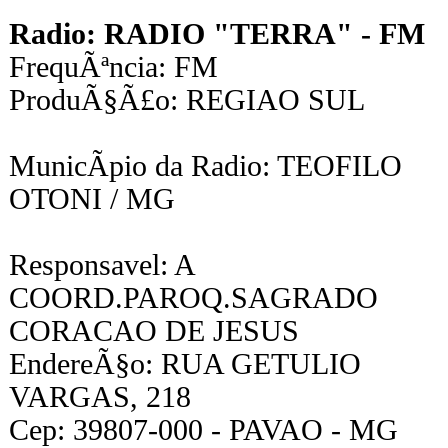
Radio: RADIO "TERRA" - FM
FrequÃªncia: FM
ProduÃ§Ã£o: REGIAO SUL
MunicÃ­pio da Radio: TEOFILO
OTONI / MG
Responsavel: A
COORD.PAROQ.SAGRADO
CORACAO DE JESUS
EndereÃ§o: RUA GETULIO
VARGAS, 218
Cep: 39807-000 - PAVAO - MG