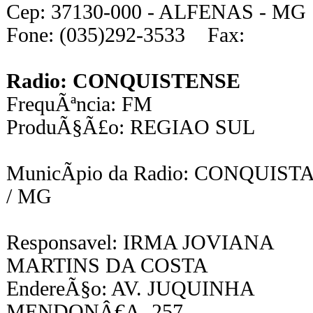
Cep: 37130-000 - ALFENAS - MG
Fone: (035)292-3533 Fax:
Radio: CONQUISTENSE
FrequÃªncia: FM
ProduÃ§Ã£o: REGIAO SUL
MunicÃ­pio da Radio: CONQUIST
/ MG
Responsavel: IRMA JOVIANA
MARTINS DA COSTA
EndereÃ§o: AV. JUQUINHA
MENDONÂ€A, 257