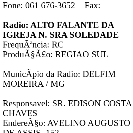
Fone: 061 676-3652 Fax:
Radio: ALTO FALANTE DA
IGREJA N. SRA SOLEDADE
FrequÃªncia: RC
ProduÃ§Ã£o: REGIAO SUL
MunicÃ­pio da Radio: DELFIM
MOREIRA / MG
Responsavel: SR. EDISON COSTA
CHAVES
EndereÃ§o: AVELINO AUGUSTO
DE ASSIS, 152