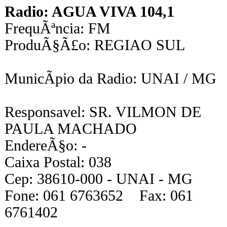
Radio: AGUA VIVA 104,1
FrequÃªncia: FM
ProduÃ§Ã£o: REGIAO SUL
MunicÃ­pio da Radio: UNAI / MG
Responsavel: SR. VILMON DE
PAULA MACHADO
EndereÃ§o: -
Caixa Postal: 038
Cep: 38610-000 - UNAI - MG
Fone: 061 6763652 Fax: 061
6761402