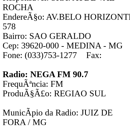
ROCHA
EndereÃ§o: AV.BELO HORIZONT
578
Bairro: SAO GERALDO
Cep: 39620-000 - MEDINA - MG
Fone: (033)753-1277 Fax:
Radio: NEGA FM 90.7
FrequÃªncia: FM
ProduÃ§Ã£o: REGIAO SUL
MunicÃ­pio da Radio: JUIZ DE
FORA / MG