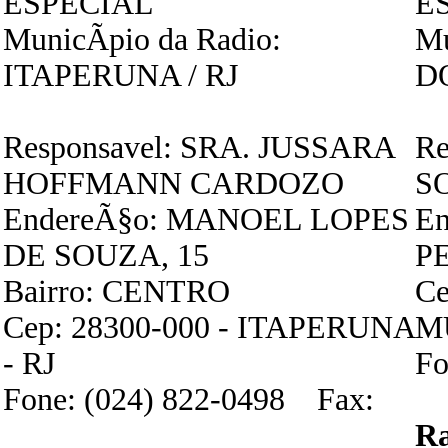
ESPECIAL
E
MunicÃ­pio da Radio:
Mu
ITAPERUNA / RJ
D
Responsavel: SRA. JUSSARA
Re
HOFFMANN CARDOZO
S
EndereÃ§o: MANOEL LOPES
E
DE SOUZA, 15
PE
Bairro: CENTRO
Ce
Cep: 28300-000 - ITAPERUNA
M
- RJ
Fo
Fone: (024) 822-0498 Fax:
R