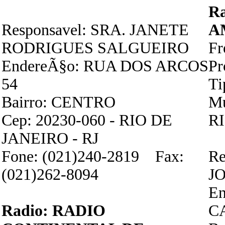
R
Responsavel: SRA. JANETE
A
RODRIGUES SALGUEIRO
F
EndereÃ§o: RUA DOS ARCOS
P
54
Ti
Bairro: CENTRO
Mu
Cep: 20230-060 - RIO DE
RI
JANEIRO - RJ
Fone: (021)240-2819 Fax:
Re
(021)262-8094
J
E
Radio: RADIO
C