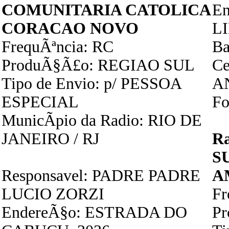
COMUNITARIA CATOLICA
En
CORACAO NOVO
LI
FrequÃªncia: RC
Ba
ProduÃ§Ã£o: REGIAO SUL
Ce
Tipo de Envio: p/ PESSOA
A
ESPECIAL
Fo
MunicÃ­pio da Radio: RIO DE
JANEIRO / RJ
R
S
Responsavel: PADRE PADRE
A
LUCIO ZORZI
F
EndereÃ§o: ESTRADA DO
P