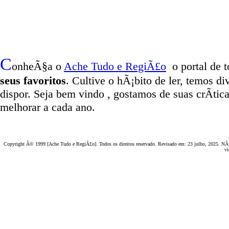
C
onheÃ§a o
A
che Tudo e RegiÃ£o
o portal
de t
seus favoritos
. Cultive o hÃ¡bito de ler, temos
di
dispor
.
Seja b
em vindo
, g
ostamos de suas crÃ­tic
melhorar a cada ano.
Copyright Â© 1999 [Ache Tudo e RegiÃ£o]. Todos os direitos reservado. Revisado em:
23 julho, 2025
. NÃ£
vi