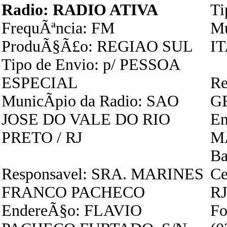
Radio: RADIO ATIVA
Ti
FrequÃªncia: FM
Mu
ProduÃ§Ã£o: REGIAO SUL
IT
Tipo de Envio: p/ PESSOA
ESPECIAL
Re
MunicÃ­pio da Radio: SAO
G
JOSE DO VALE DO RIO
E
PRETO / RJ
M
B
Responsavel: SRA. MARINES
Ce
FRANCO PACHECO
RJ
EndereÃ§o: FLAVIO
Fo