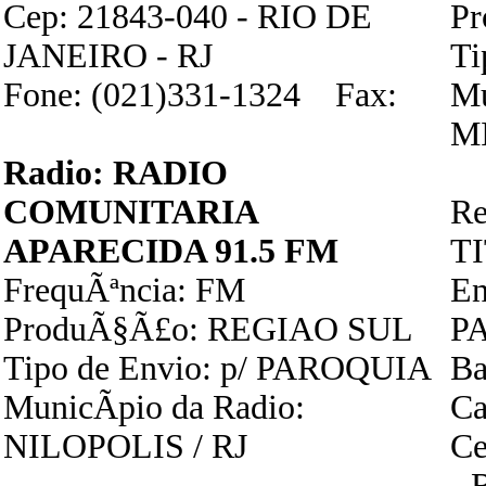
Cep: 21843-040 - RIO DE
P
JANEIRO - RJ
Ti
Fone: (021)331-1324 Fax:
Mu
M
Radio: RADIO
COMUNITARIA
Re
APARECIDA 91.5 FM
T
FrequÃªncia: FM
E
ProduÃ§Ã£o: REGIAO SUL
P
Tipo de Envio: p/ PAROQUIA
Ba
MunicÃ­pio da Radio:
Ca
NILOPOLIS / RJ
Ce
- 