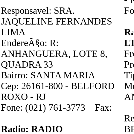
Responsavel: SRA.
Fo
JAQUELINE FERNANDES
LIMA
R
EndereÃ§o: R:
L
ANHANGUERA, LOTE 8,
Fr
QUADRA 33
P
Bairro: SANTA MARIA
Ti
Cep: 26161-800 - BELFORD
Mu
ROXO - RJ
A
Fone: (021) 761-3773 Fax:
Re
Radio: RADIO
B