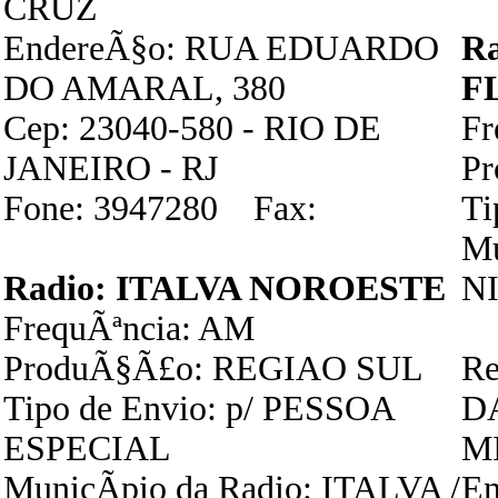
CRUZ
EndereÃ§o: RUA EDUARDO
R
DO AMARAL, 380
F
Cep: 23040-580 - RIO DE
F
JANEIRO - RJ
P
Fone: 3947280 Fax:
Ti
Mu
Radio: ITALVA NOROESTE
NI
FrequÃªncia: AM
ProduÃ§Ã£o: REGIAO SUL
Re
Tipo de Envio: p/ PESSOA
D
ESPECIAL
M
MunicÃ­pio da Radio: ITALVA /
E