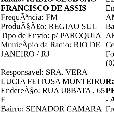
FRANCISCO DE ASSIS
En
FrequÃªncia: FM
A
ProduÃ§Ã£o: REGIAO SUL
Ba
Tipo de Envio: p/ PAROQUIA
A
MunicÃ­pio da Radio: RIO DE
Ce
JANEIRO / RJ
Fo
(0
Responsavel: SRA. VERA
LUCIA FEITOSA MONTEIRO
R
EndereÃ§o: RUA U8BATA , 65
P
F
-
Bairro: SENADOR CAMARA
F