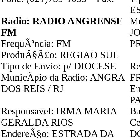
E
Radio: RADIO ANGRENSE
Mu
FM
J
FrequÃªncia: FM
PR
ProduÃ§Ã£o: REGIAO SUL
Tipo de Envio: p/ DIOCESE
Re
MunicÃ­pio da Radio: ANGRA
F
DOS REIS / RJ
En
P
Responsavel: IRMA MARIA
Ba
GERALDA RIOS
Ce
EndereÃ§o: ESTRADA DA
D