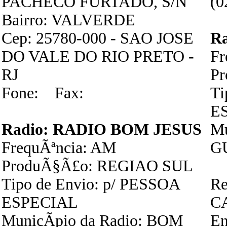
PACHECO FURTADO, S/N
(0
Bairro: VALVERDE
Cep: 25780-000 - SAO JOSE
R
DO VALE DO RIO PRETO -
Fr
RJ
P
Fone: Fax:
Ti
E
Radio: RADIO BOM JESUS
Mu
FrequÃªncia: AM
G
ProduÃ§Ã£o: REGIAO SUL
Tipo de Envio: p/ PESSOA
Re
ESPECIAL
C
MunicÃ­pio da Radio: BOM
En