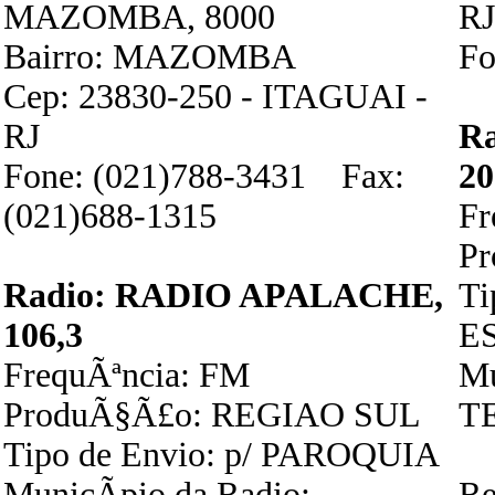
MAZOMBA, 8000
RJ
Bairro: MAZOMBA
Fo
Cep: 23830-250 - ITAGUAI -
RJ
R
Fone: (021)788-3431 Fax:
20
(021)688-1315
F
P
Radio: RADIO APALACHE,
Ti
106,3
E
FrequÃªncia: FM
Mu
ProduÃ§Ã£o: REGIAO SUL
T
Tipo de Envio: p/ PAROQUIA
MunicÃ­pio da Radio:
Re