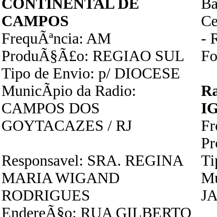
CONTINENTAL DE
Ba
CAMPOS
Ce
FrequÃªncia: AM
- 
ProduÃ§Ã£o: REGIAO SUL
Fo
Tipo de Envio: p/ DIOCESE
MunicÃ­pio da Radio:
R
CAMPOS DOS
I
GOYTACAZES / RJ
Fr
P
Responsavel: SRA. REGINA
Ti
MARIA WIGAND
Mu
RODRIGUES
JA
EndereÃ§o: RUA GILBERTO