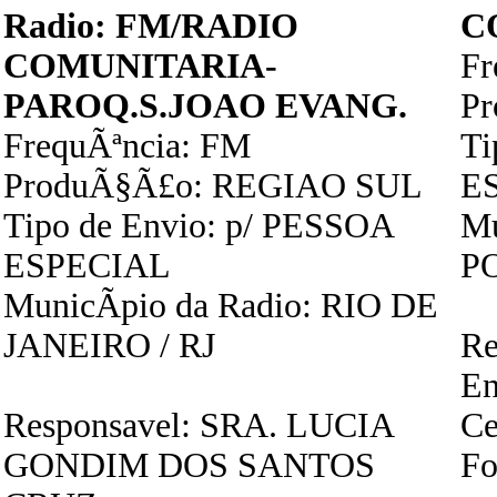
Radio: FM/RADIO
C
COMUNITARIA-
Fr
PAROQ.S.JOAO EVANG.
P
FrequÃªncia: FM
Ti
ProduÃ§Ã£o: REGIAO SUL
E
Tipo de Envio: p/ PESSOA
Mu
ESPECIAL
P
MunicÃ­pio da Radio: RIO DE
JANEIRO / RJ
Re
En
Responsavel: SRA. LUCIA
Ce
GONDIM DOS SANTOS
Fo