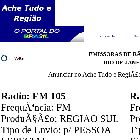
Pesquisar
Lixo Recicle
Emp
EMISSORAS DE RÃ
RIO DE JAN
Anunciar no Ache Tudo e RegiÃ£o 
Radio: FM 105
R
FrequÃªncia: FM
Fr
ProduÃ§Ã£o: REGIAO SUL
P
Tipo de Envio: p/ PESSOA
Ti