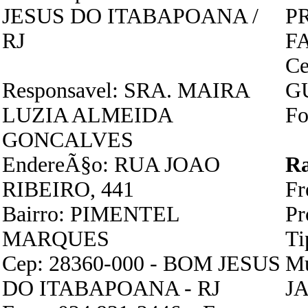
JESUS DO ITABAPOANA /
P
RJ
FA
Ce
Responsavel: SRA. MAIRA
G
LUZIA ALMEIDA
Fo
GONCALVES
EndereÃ§o: RUA JOAO
R
RIBEIRO, 441
F
Bairro: PIMENTEL
P
MARQUES
Ti
Cep: 28360-000 - BOM JESUS
Mu
DO ITABAPOANA - RJ
JA