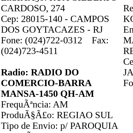
CARDOSO, 274
Re
Cep: 28015-140 - CAMPOS
K
DOS GOYTACAZES - RJ
En
Fone: (024)722-0312 Fax:
M
(024)723-4511
R
Ce
Radio: RADIO DO
JA
COMERCIO-BARRA
Fo
MANSA-1450 QH-AM
FrequÃªncia: AM
ProduÃ§Ã£o: REGIAO SUL
Tipo de Envio: p/ PAROQUIA