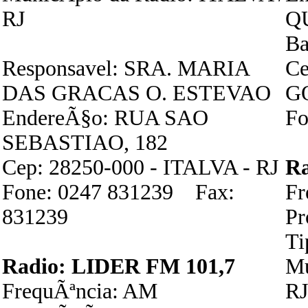
RJ
Q
B
Responsavel: SRA. MARIA
Ce
DAS GRACAS O. ESTEVAO
G
EndereÃ§o: RUA SAO
Fo
SEBASTIAO, 182
Cep: 28250-000 - ITALVA - RJ
R
Fone: 0247 831239 Fax:
F
831239
P
Ti
Radio: LIDER FM 101,7
Mu
FrequÃªncia: AM
RJ