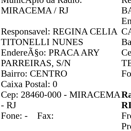
MIRACEMA / RJ
B
En
Responsavel: REGINA CELIA
C
TITONELLI NUNES
Ba
EndereÃ§o: PRACA ARY
Ce
PARREIRAS, S/N
T
Bairro: CENTRO
Fo
Caixa Postal: 0
Cep: 28460-000 - MIRACEMA
R
- RJ
R
Fone: - Fax:
Fr
P