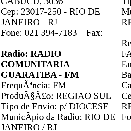
CABUCU, 3036
Ti
Cep: 23017-250 - RIO DE
Mu
JANEIRO - RJ
R
Fone: 021 394-7183 Fax:
Re
Radio: RADIO
F
COMUNITARIA
En
GUARATIBA - FM
B
FrequÃªncia: FM
Ca
ProduÃ§Ã£o: REGIAO SUL
Ce
Tipo de Envio: p/ DIOCESE
R
MunicÃ­pio da Radio: RIO DE
Fo
JANEIRO / RJ