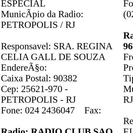
ESPECIAL
Fo
MunicÃ­pio da Radio:
(0
PETROPOLIS / RJ
R
Responsavel: SRA. REGINA
9
CELIA GALL DE SOUZA
Fr
EndereÃ§o:
P
Caixa Postal: 90382
Ti
Cep: 25621-970 -
Mu
PETROPOLIS - RJ
RJ
Fone: 024 2436047 Fax:
Re
Radio: RADIO CLUB SAO
E