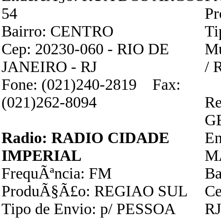
54
P
Bairro: CENTRO
Ti
Cep: 20230-060 - RIO DE
Mu
JANEIRO - RJ
/ 
Fone: (021)240-2819 Fax:
(021)262-8094
Re
G
Radio: RADIO CIDADE
E
IMPERIAL
M
FrequÃªncia: FM
B
ProduÃ§Ã£o: REGIAO SUL
Ce
Tipo de Envio: p/ PESSOA
RJ