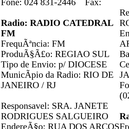
Fone: 024 831-2446 Fax:
Re
Radio: RADIO CATEDRAL
R
FM
E
FrequÃªncia: FM
A
ProduÃ§Ã£o: REGIAO SUL
Ba
Tipo de Envio: p/ DIOCESE
Ce
MunicÃ­pio da Radio: RIO DE
JA
JANEIRO / RJ
Fo
(0
Responsavel: SRA. JANETE
RODRIGUES SALGUEIRO
R
EndereÃ§o: RUA DOS ARCOS
Fr