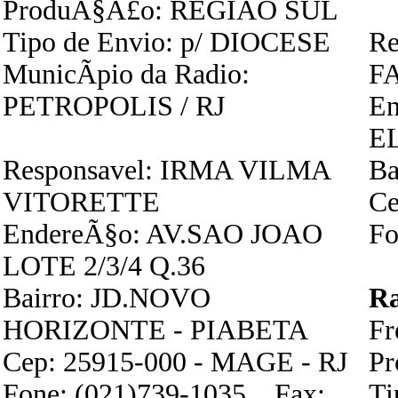
ProduÃ§Ã£o: REGIAO SUL
Tipo de Envio: p/ DIOCESE
Re
MunicÃ­pio da Radio:
F
PETROPOLIS / RJ
E
EL
Responsavel: IRMA VILMA
Ba
VITORETTE
Ce
EndereÃ§o: AV.SAO JOAO
Fo
LOTE 2/3/4 Q.36
Bairro: JD.NOVO
R
HORIZONTE - PIABETA
Fr
Cep: 25915-000 - MAGE - RJ
P
Fone: (021)739-1035 Fax:
Ti