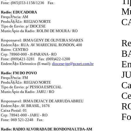
Ti
Fone: (065)553-1158/1236 Fax:
Mu
Radio: EDUCADORA
FrequÃªncia: AM
C
ProduÃ§Ã£o: REGIAO NORTE
Tipo de Envio: p/ DIOCESE
MunicÃ­pio da Radio: ROLIM DE MOURA / RO
Responsavel: IRMA GENY DE OLIVEIRA SOARES
Re
EndereÃ§o: RUA: AV. MARECHAL RONDON, 400
Bairro: CENTRO
B
Cep: 78960-000 - JI-PARANA - RO
Fone: (069)421-3281 Fax: (069)422-1200
En
EndereÃ§o Eletronico (E-mail):
diocese-jpr@pcnet.com.br
J
Radio: FM DO POVO
FrequÃªncia: FM
ProduÃ§Ã£o: REGIAO NORTE
Ca
Tipo de Envio: p/ PESSOA ESPECIAL
MunicÃ­pio da Radio: JARU / RO
Ce
Responsavel: IRMA DEJACY DE ARRUDA ABREU
R
EndereÃ§o: AV. BRASIL, 1676
Caixa Postal: 01
Fo
Cep: 78941-000 - JARU - RO
Fone: 069 521-2248 Fax:
Radio: RADIO ALVORADA DE RONDONIA LTDA-AM