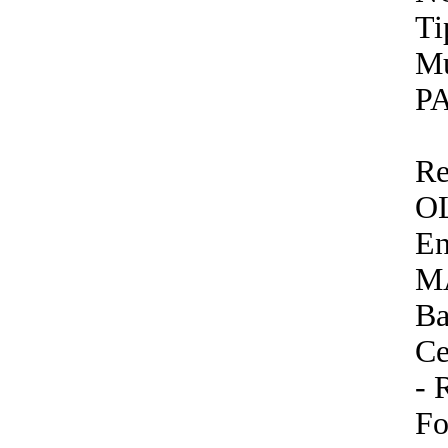
Ti
Mu
P
Re
O
En
M
Ba
Ce
- 
Fo