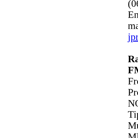
(0
En
ma
jp
R
F
Fr
P
N
Ti
Mu
M