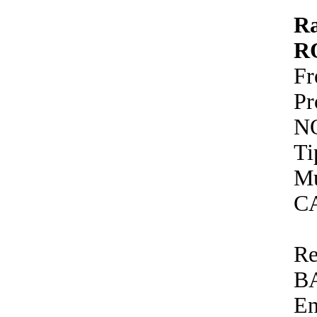
R
R
Fr
P
N
Ti
Mu
C
Re
B
En