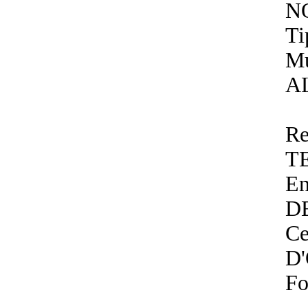
N
Ti
Mu
A
Re
T
En
D
Ce
D
Fo