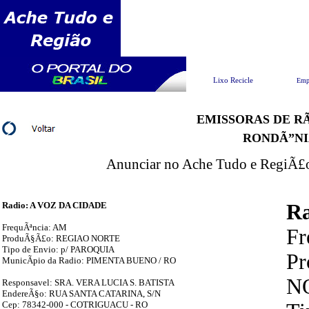
Pesquisar
Lixo Recicle
Emp
EMISSORAS DE RÃ
RONDÃ”NI
Anunciar no Ache Tudo e RegiÃ£o 
Radio: A VOZ DA CIDADE
R
FrequÃªncia: AM
Fr
ProduÃ§Ã£o: REGIAO NORTE
Tipo de Envio: p/ PAROQUIA
P
MunicÃ­pio da Radio: PIMENTA BUENO / RO
N
Responsavel: SRA. VERA LUCIA S. BATISTA
EndereÃ§o: RUA SANTA CATARINA, S/N
Cep: 78342-000 - COTRIGUACU - RO