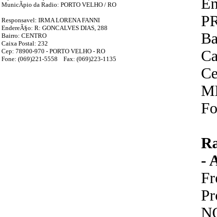
En
MunicÃ­pio da Radio: PORTO VELHO / RO
PR
Responsavel: IRMA LORENA FANNI
EndereÃ§o: R: GONCALVES DIAS, 288
Ba
Bairro: CENTRO
Caixa Postal: 232
Cep: 78900-970 - PORTO VELHO - RO
Ca
Fone: (069)221-5558 Fax: (069)223-1135
Ce
M
Fo
R
-
F
P
N