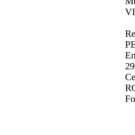
Mu
V
Re
P
En
29
Ce
R
Fo