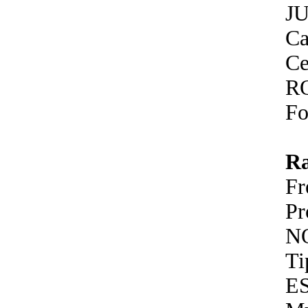
J
Ca
Ce
R
Fo
R
F
P
N
Ti
E