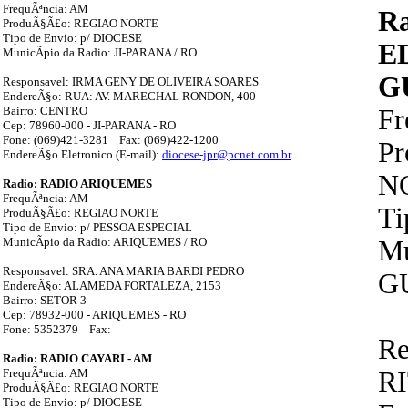
FrequÃªncia: AM
R
ProduÃ§Ã£o: REGIAO NORTE
Tipo de Envio: p/ DIOCESE
E
MunicÃ­pio da Radio: JI-PARANA / RO
G
Responsavel: IRMA GENY DE OLIVEIRA SOARES
EndereÃ§o: RUA: AV. MARECHAL RONDON, 400
Bairro: CENTRO
F
Cep: 78960-000 - JI-PARANA - RO
Fone: (069)421-3281 Fax: (069)422-1200
P
EndereÃ§o Eletronico (E-mail):
diocese-jpr@pcnet.com.br
N
Radio: RADIO ARIQUEMES
FrequÃªncia: AM
Ti
ProduÃ§Ã£o: REGIAO NORTE
Tipo de Envio: p/ PESSOA ESPECIAL
MunicÃ­pio da Radio: ARIQUEMES / RO
Mu
Responsavel: SRA. ANA MARIA BARDI PEDRO
G
EndereÃ§o: ALAMEDA FORTALEZA, 2153
Bairro: SETOR 3
Cep: 78932-000 - ARIQUEMES - RO
Fone: 5352379 Fax:
Re
Radio: RADIO CAYARI - AM
FrequÃªncia: AM
R
ProduÃ§Ã£o: REGIAO NORTE
Tipo de Envio: p/ DIOCESE