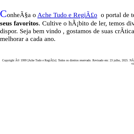
C
onheÃ§a o
A
che Tudo e RegiÃ£o
o portal
de t
seus favoritos
. Cultive o hÃ¡bito de ler, temos
di
dispor
.
Seja b
em vindo
, g
ostamos de suas crÃ­tic
melhorar a cada ano.
Copyright Â© 1999 [Ache Tudo e RegiÃ£o]. Todos os direitos reservado. Revisado em:
23 julho, 2025
. NÃ£
vi