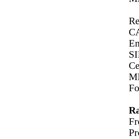
Re
C
En
SI
Ce
M
Fo
R
Fr
P