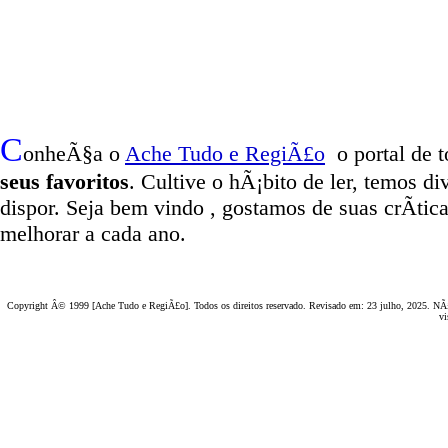
C
onheÃ§a o
A
che Tudo e RegiÃ£o
o portal
de t
seus favoritos
. Cultive o hÃ¡bito de ler, temos
di
dispor
.
Seja b
em vindo
, g
ostamos de suas crÃ­tic
melhorar a cada ano.
Copyright Â© 1999 [Ache Tudo e RegiÃ£o]. Todos os direitos reservado. Revisado em:
23 julho, 2025
. NÃ£
vi