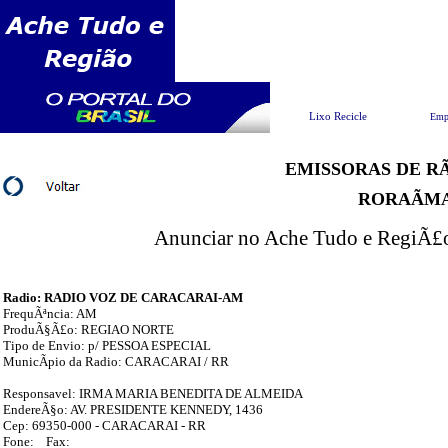
Pesquisar
Lixo Recicle
Emp
EMISSORAS DE RÃ
RORAÃM
Anunciar no Ache Tudo e RegiÃ£o 
Radio: RADIO VOZ DE CARACARAI-AM
FrequÃªncia: AM
ProduÃ§Ã£o: REGIAO NORTE
Tipo de Envio: p/ PESSOA ESPECIAL
MunicÃ­pio da Radio: CARACARAI / RR
Responsavel: IRMA MARIA BENEDITA DE ALMEIDA
EndereÃ§o: AV. PRESIDENTE KENNEDY, 1436
Cep: 69350-000 - CARACARAI - RR
Fone: Fax: