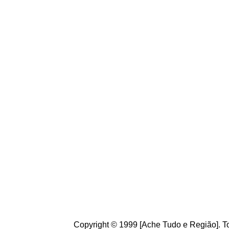
todos responsabiliza
fazendo a natureza.
Conheça
o
A
che Tudo
Brasileiros. Cultive o h
de informações úteis
ao
g
ostamos de suas crít
ajudam a melhorar a ca
Copyright © 1999 [Ache Tudo e Região]. To