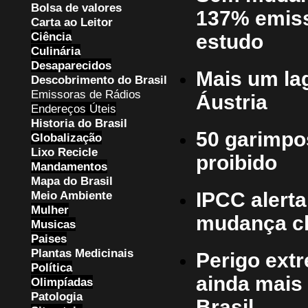
Bolsa de valores
137% emiss
Carta ao Leitor
Ciência
estudo
Culinária
Desaparecidos
Mais um la
Descobrimento do Brasil
Emissoras de Rádios
Áustria
Endereços
Ú
teis
Historia do Brasil
50 garimpos
Globalização
Lixo Recicle
proibido
Mandamentos
Mapa do Brasil
Meio Ambiente
IPCC alerta
Mulher
mudança cl
Musicas
Paises
Plantas Medicinais
Perigo extr
Política
ainda mais 
Olimpíadas
Patologia
Brasil