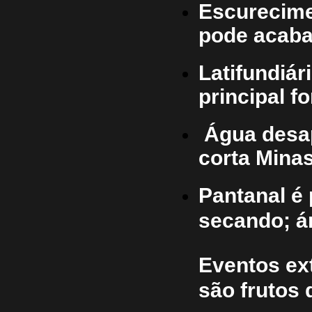
Escurecime
pode acaba
Latifundiár
principal f
Água desa
corta Mina
Pantanal é 
secando; á
Eventos ext
são frutos