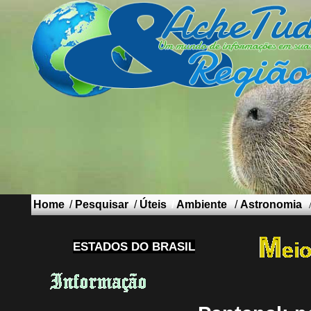
Home
/
Pesquisar
/
Úteis
/
Ambiente
/
Astronomia
ESTADOS DO BRASIL