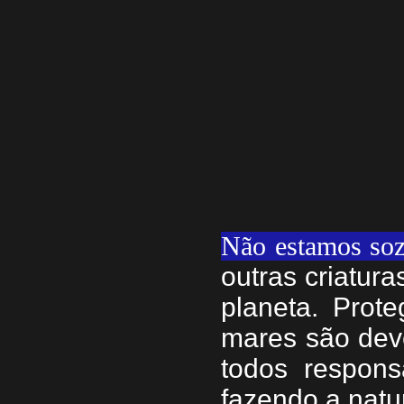
Não estamos soz
outras criatur
planeta. Prote
mares são dev
todos respons
fazendo a natu