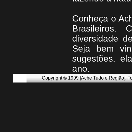
Conheça
o
A
c
Brasileiros.
diversidade d
Seja b
em vin
sugestões, e
ano.
Copyright © 1999 [Ache Tudo e Região]. To