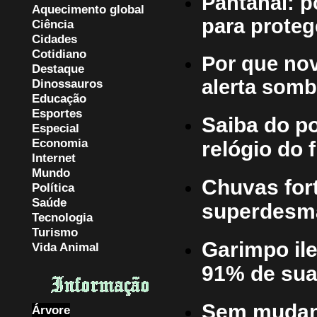
Pantanal: p
Aquecimento global
para proteg
Ciência
Cidades
Cotidiano
Por que nov
Destaque
alerta somb
Dinossauros
Educação
Esportes
Saiba do po
Especial
Economia
relógio do
Internet
Mundo
Chuvas fort
Política
Saúde
superdesm
Tecnologia
Turismo
Garimpo ile
Vida Animal
91% de sua
Sem mudanç
Árvore