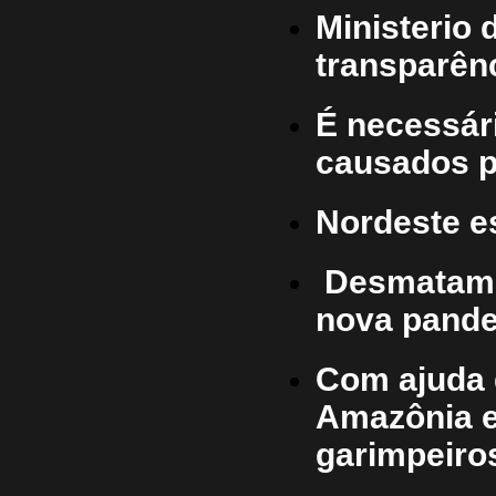
Ministerio
transparên
É necessár
causados p
Nordeste es
Desmatame
nova pande
Com ajuda d
Amazônia e
garimpeiro