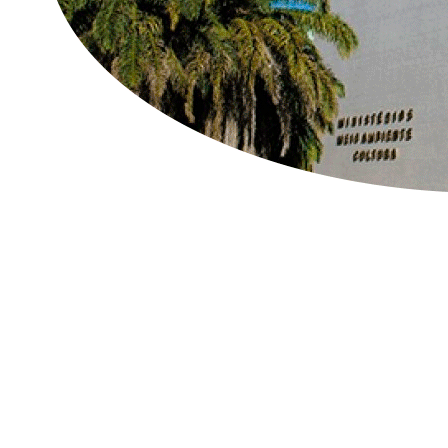
As informações deveria
institucional do órgão,
no Portal Brasileiro 
levantamento. Os pesqu
o Consulta MMA, o 