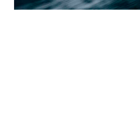
“Foi extremamente su
mudando tão rápido”, dis
do estado de Oregon es
pesquisa de campo na 
causa de sua estabilid
da geleira Thwaites d
gelo flutuante agia com
derretimento. Era para s