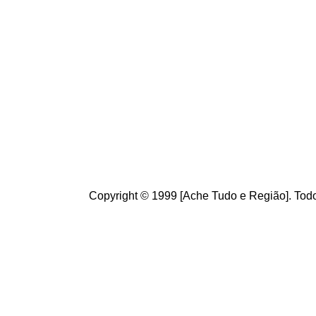
de informações úteis
ao
g
ostamos de suas crít
ajudam a melhorar a ca
Copyright © 1999 [Ache Tudo e Região]. Todo