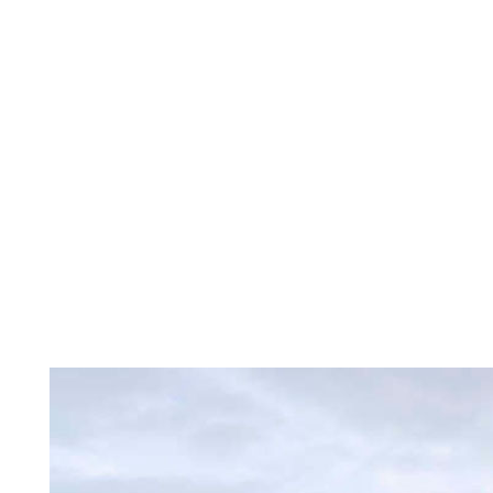
A plataforma de gelo e
mostraram que a águ
erodindo por baixo. Im
fissuras longas e para
como arranhões das ga
fratura cresceu tanto e
começaram a chamá-la 