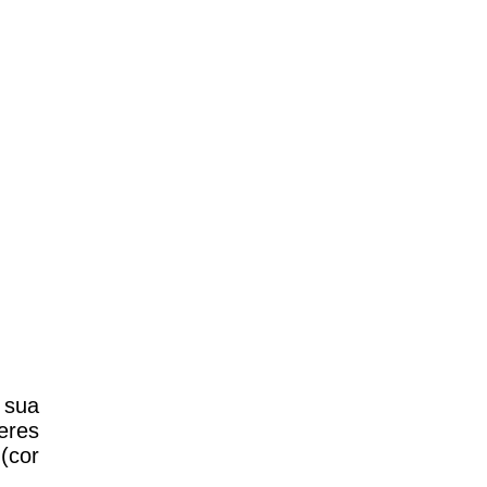
 sua
eres
(cor