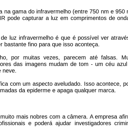
ra na gama do infravermelho (entre 750 nm e 950 
IR pode capturar a luz em comprimentos de ond
de luz infravermelho é que é possível ver atravé
er bastante fino para que isso aconteça.
lho, por muitas vezes, parecem até falsas. Mu
cores das imagens mudam de tom - um céu azul 
e neve.
fica com um aspecto aveludado. Isso acontece, po
camadas da epiderme e apaga qualquer marca.
ão muito mais nobres com a câmera. A empresa afi
fissionais e poderá ajudar investigadores crimin