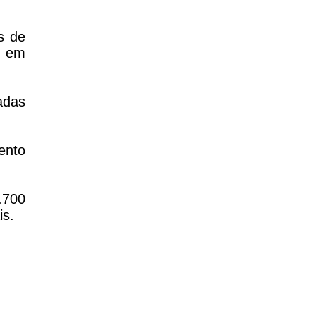
s de
s em
adas
ento
.700
is.