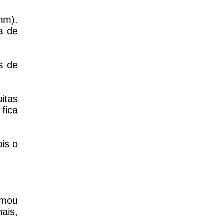
nm).
a de
s de
itas
fica
is o
rmou
ais,