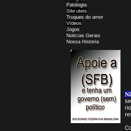
Patologia
Site uteis
Truques do amor
Vídeos
Jogos
Noticias Gerais
Nossa Historia
Nã
se
r
re
C