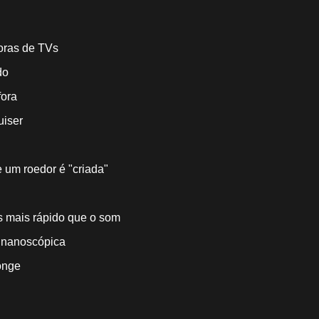
soras de TVs
do
fora
uiser
 um roedor é "criada"
es mais rápido que o som
o nanoscópica
onge