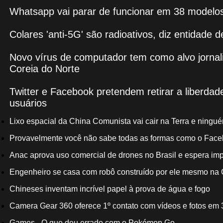
Whatsapp vai parar de funcionar em 38 modelos 
Colares 'anti-5G' são radioativos, diz entidade 
Novo vírus de computador tem como alvo jornali
Coreia do Norte
Twitter e Facebook pretendem retirar a liberda
usuários
Lixo espacial da China Comunista vai cair na Terra e ning
Provavelmente você não sabe todas as formas como o Faceb
Anac aprova uso comercial de drones no Brasil e espera im
Engenheiro se casa com robô construído por ele mesmo na
Chineses inventam incrível papel à prova de água e fogo
Camera Gear 360 oferece 1º contato com vídeos e fotos em 
Games - O que deu errado com o Pokémon Go