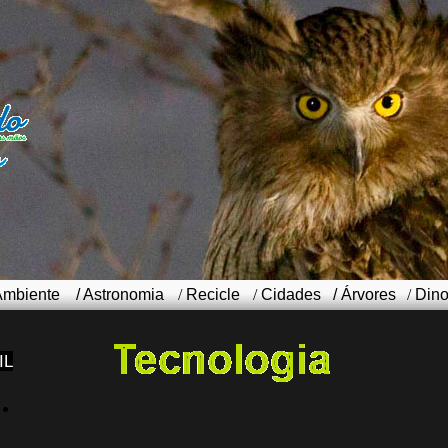
Ambiente
/
Astronomia
/
Recicle
/
Cidades
/
Árvores
/
Din
IL