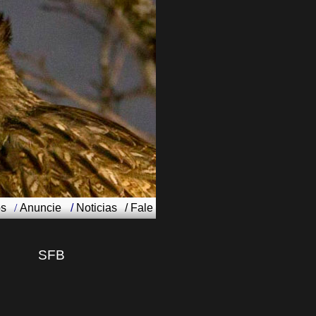
os
/
Anuncie
/
Noticias
/
Fale
SFB