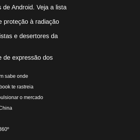
de Android. Veja a lista
de proteção à radiação
stas e desertores da
de de expressão dos
uém sabe onde
ook te rastreia
pulsionar o mercado
 China
360º