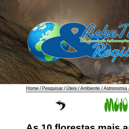
Home
/
Pesquisar
/
Úteis
/
Ambiente
/
Astronomia
As 10 florestas mais