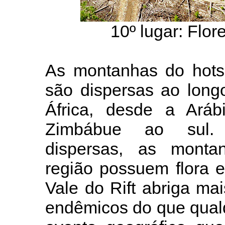
10º lugar: Flo
As montanhas do hotsp
são dispersas ao long
África, desde a Aráb
Zimbábue ao sul. 
dispersas, as mont
região possuem flora e
Vale do Rift abriga ma
endêmicos do que qualq