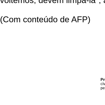
voltemos, devem limpá-la", 
(Com conteúdo de AFP)
Pr
cí
pe