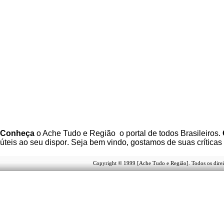
C
onheça
o A
che Tudo e Região
o portal
de todos Brasileiros.
úteis
ao seu dispor
.
Seja b
em vindo
, g
ostamos de suas críticas
Copyright © 1999 [Ache Tudo e Região]. Todos os direi