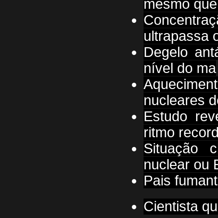
mesmo que 
Concentra
ultrapassa o
Degelo ant
nível do ma
Aquecime
nucleares do
Estudo rev
ritmo recor
Situação 
nuclear ou 
Pais fumant
Cientista q