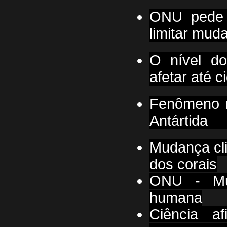
ONU pede 
limitar mud
O nível d
afetar até 
Fenômeno m
Antártida
Mudança cl
dos corais
ONU - Mud
humana
Ciência a