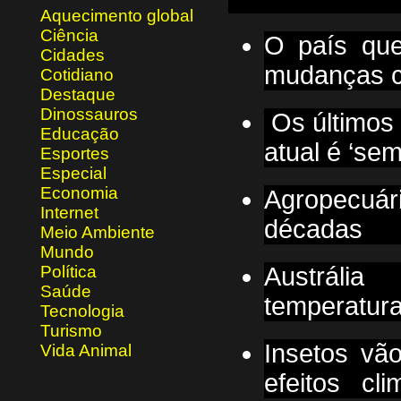
Aquecimento global
Ciência
O país que
Cidades
mudanças c
Cotidiano
Destaque
Dinossauros
Os últimos
Educação
atual é ‘se
Esportes
Especial
Economia
Agropecuár
Internet
décadas
Meio Ambiente
Mundo
Política
Austráli
Saúde
temperatura
Tecnologia
Turismo
Insetos vã
Vida Animal
efeitos cli