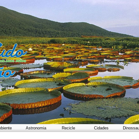
biente
Astronomia
Recicle
Cidades
Dinossa