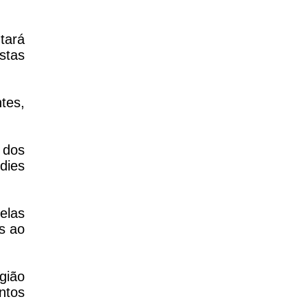
tará
istas
tes,
 dos
dies
elas
os ao
gião
ntos