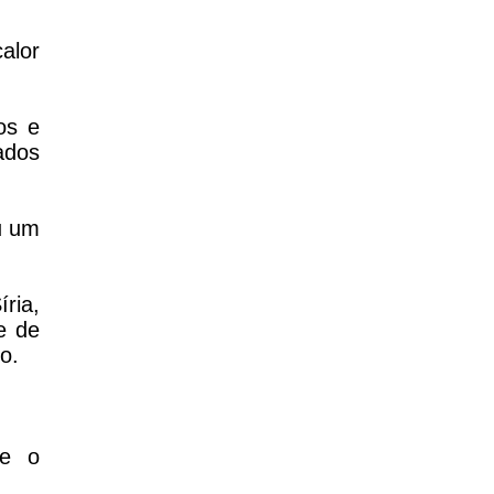
alor
os e
ados
u um
ria,
e de
o.
re o