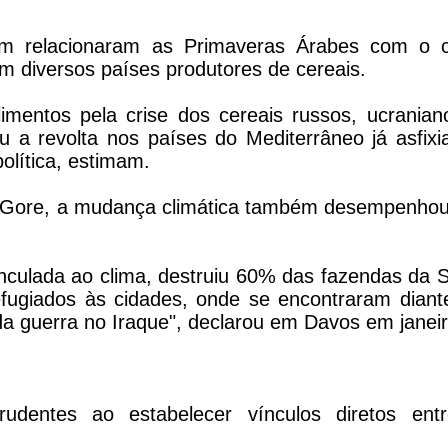
m relacionaram as Primaveras Árabes com o c
m diversos países produtores de cereais.
mentos pela crise dos cereais russos, ucranian
 a revolta nos países do Mediterrâneo já asfixi
olítica, estimam.
Al Gore, a mudança climática também desempenho
nculada ao clima, destruiu 60% das fazendas da Sí
ugiados às cidades, onde se encontraram diant
da guerra no Iraque", declarou em Davos em janeir
udentes ao estabelecer vínculos diretos ent