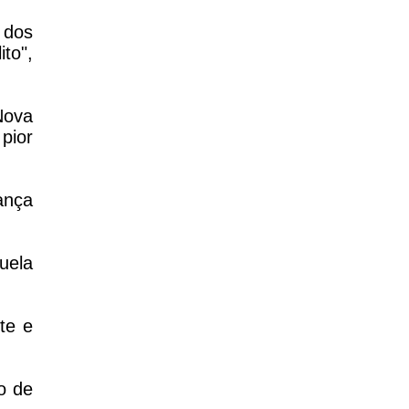
 dos
to",
Nova
pior
ança
uela
te e
o de