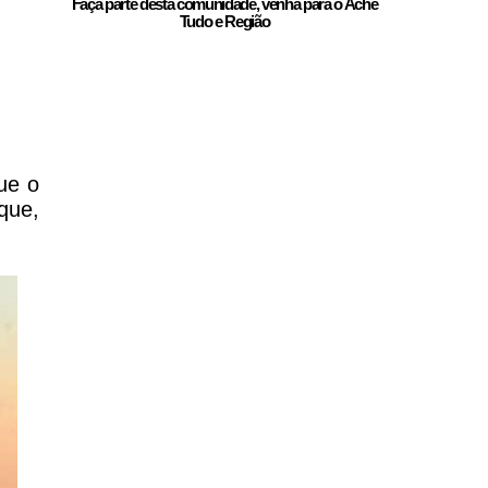
Faça parte desta comunidade, venha para o
Ache
Tudo e Região
ue o
que,