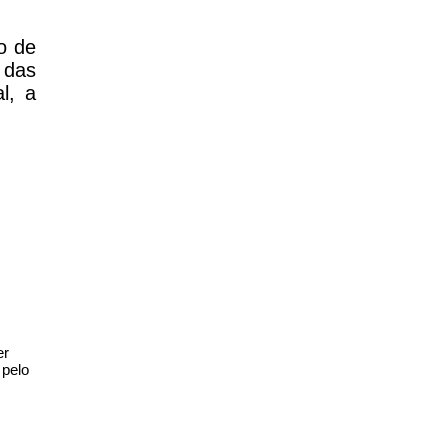
o de
 das
l, a
er
 pelo