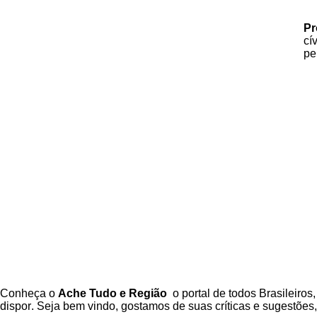
Pr
cí
pe
C
onheça o
A
che Tudo e Região
o portal
de todos Brasileiros
,
dispor
.
Seja b
em vindo
, g
ostamos de suas críticas e sugestões