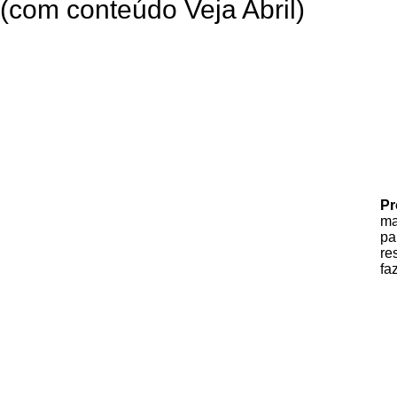
(com conteúdo Veja Abril)
Pr
ma
p
re
fa