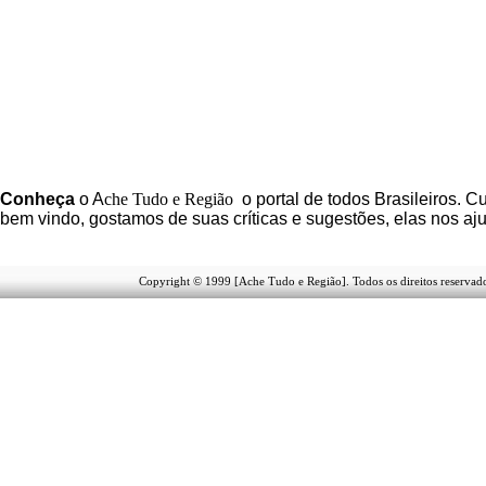
C
onheça
o
A
che Tudo e Região
o portal
de todos Brasileiros. Cu
b
em vindo
, g
ostamos de suas críticas e sugestões, elas nos a
Copyright © 1999 [Ache Tudo e Região]. Todos os direitos reservad