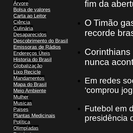
fim da aber
Árvore
Bolsa de valores
Carta ao Leitor
O Timão gas
Ciência
Culinária
recorde bras
Desaparecidos
Descobrimento do Brasil
Emissoras de Rádios
Corinthians 
Endereços
Ú
teis
Historia do Brasil
nunca acon
Globalização
Lixo Recicle
Mandamentos
Em redes soc
Mapa do Brasil
‘comprou jog
Meio Ambiente
Mulher
Musicas
Futebol em d
Paises
Plantas Medicinais
presidência 
Política
Olimpíadas