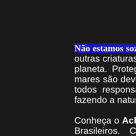
Não estamos so
outras criatur
planeta. Prote
mares são dev
todos respons
fazendo a natu
Conheça
o
A
c
Brasileiros.