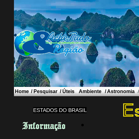
Home
/
Pesquisar
/
Úteis
/
Ambiente
/
Astronomia
ESTADOS DO BRASIL