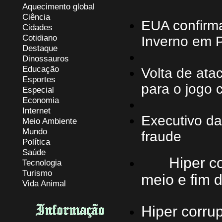
Aquecimento global
Ciência
EUA confirma
Cidades
Cotidiano
Inverno em 
Destaque
Dinossauros
Educação
Volta de ata
Esportes
para o jogo c
Especial
Economia
Internet
Executivo da
Meio Ambiente
Mundo
fraude
Política
Saúde
Hiper co
Tecnologia
Turismo
meio e fim 
Vida Animal
Hiper corrup