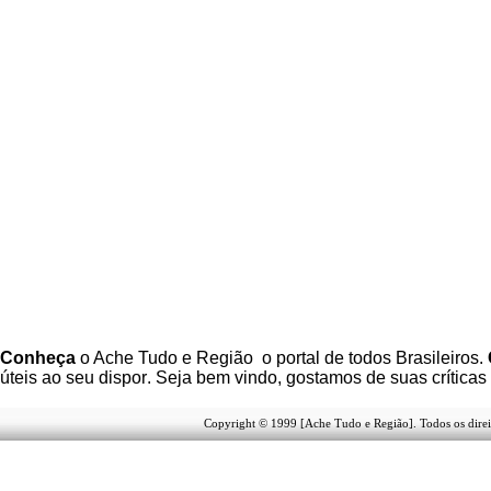
C
onheça
o A
che Tudo e Região
o portal
de todos Brasileiros.
úteis
ao seu dispor
.
Seja b
em vindo
, g
ostamos de suas críticas
Copyright © 1999 [Ache Tudo e Região]. Todos os direi