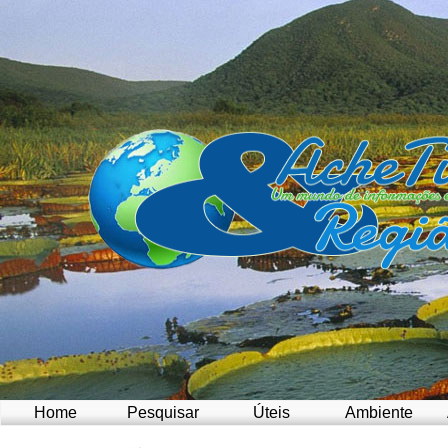
Home
Pesquisar
Úteis
Ambiente