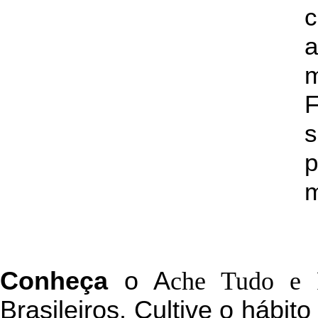
c
a
s
p
m
C
onheça
o
A
che Tudo e 
Brasileiros. Cultive o hábit