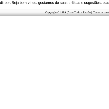
dispor
.
Seja b
em vindo
, g
ostamos de suas críticas e sugestões, ela
Copyright © 1999 [Ache Tudo e Região]. Todos os direi