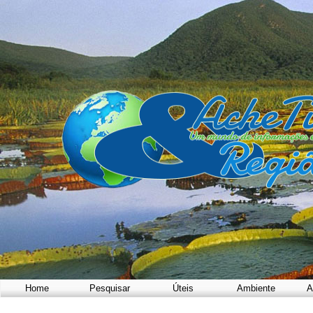
Home
Pesquisar
Úteis
Ambiente
A