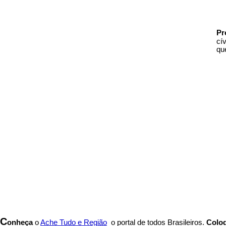
Pr
cí
qu
C
onheça
o
A
che Tudo e Região
o portal
de todos Brasileiros.
Coloq