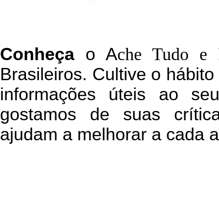
C
onheça
o
A
che Tudo e 
Brasileiros. Cultive o hábit
informações úteis
ao seu 
g
ostamos de suas crític
ajudam a melhorar a cada a