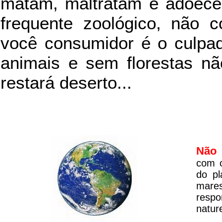
matam, maltratam e adoece
frequente zoológico, não c
você consumidor é o culpad
animais e sem florestas nã
restará deserto...
Não 
com o
do pl
mare
respo
natur