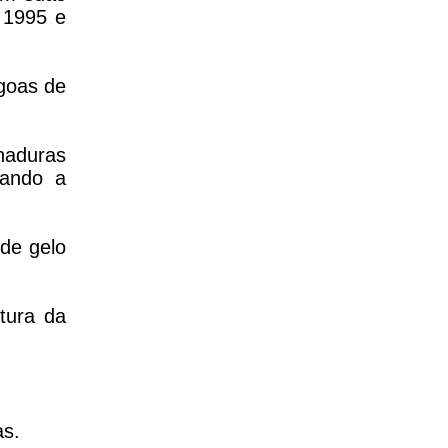
 1995 e
agoas de
haduras
tando a
de gelo
tura da
as.