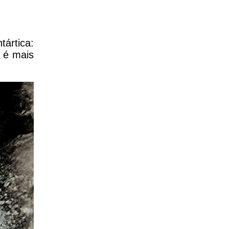
ártica:
 é mais