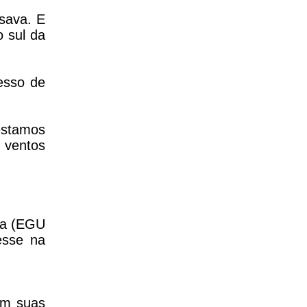
sava. E
 sul da
esso de
estamos
 ventos
eia (EGU
esse na
om suas