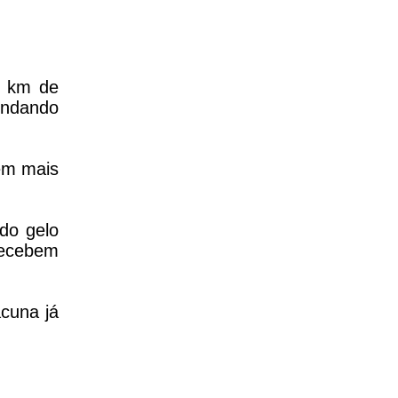
0 km de
undando
em mais
do gelo
recebem
acuna já