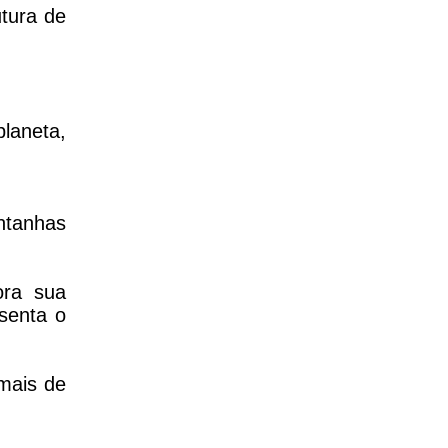
utura de
laneta,
ntanhas
ora sua
senta o
 mais de