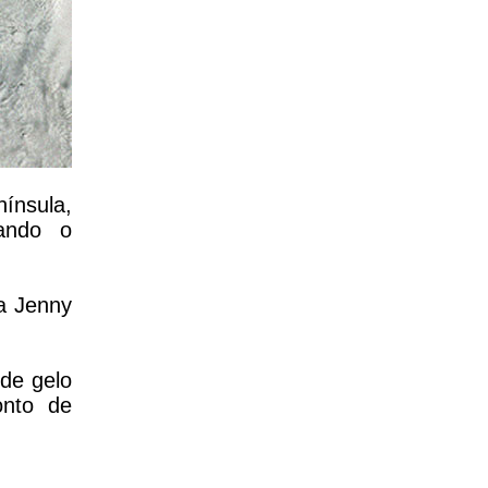
ínsula,
ando o
a Jenny
 de gelo
onto de