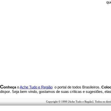
qu
C
onheça
o
A
che Tudo e Região
o portal
de todos Brasileiros.
Coloq
dispor
.
Seja b
em vindo
, g
ostamos de suas críticas e sugestões, ela
Copyright © 1999 [Ache Tudo e Região]. Todos os direi