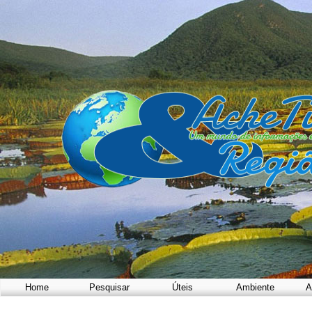
Home
Pesquisar
Úteis
Ambiente
A