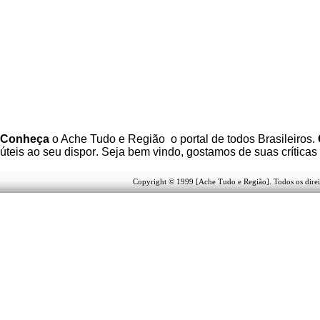
C
onheça
o A
che Tudo e Região
o portal
de todos Brasileiros.
úteis
ao seu dispor
.
Seja b
em vindo
, g
ostamos de suas críticas
Copyright © 1999 [Ache Tudo e Região]. Todos os direi