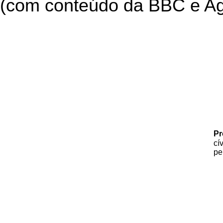
(com conteúdo da BBC e Age
Pr
cí
pe