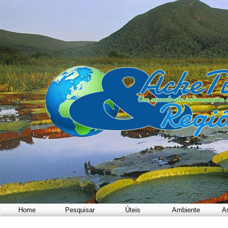
Home
Pesquisar
Úteis
Ambiente
A