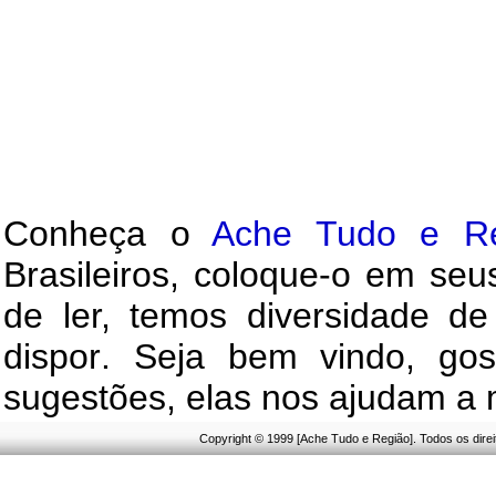
C
onheça o
A
che Tudo e R
Brasileiros
, c
oloque
-o
em seus 
de ler, temos
diversidade de
dispor
.
Seja b
em vindo
, g
os
sugestões, elas nos ajudam a 
Copyright © 1999 [Ache Tudo e Região]. Todos os dire