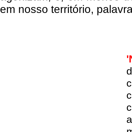
em nosso território, palavras
'
d
c
c
a