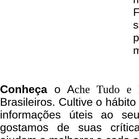
s
p
m
C
onheça
o
A
che Tudo e 
Brasileiros. Cultive o hábit
informações úteis
ao seu 
g
ostamos de suas crític