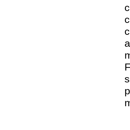
c
c
a
s
p
m