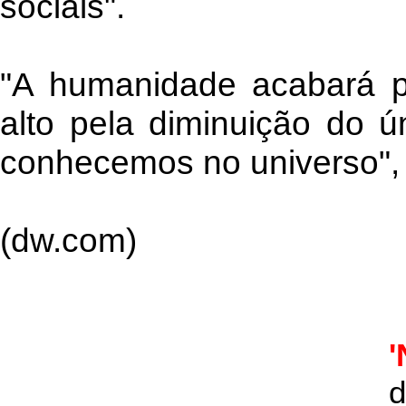
sociais".
"A humanidade acabará p
alto pela diminuição do ú
conhecemos no universo", a
(dw.com)
'
d