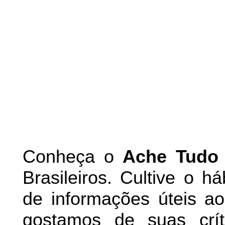
Conheça
o
A
che Tudo
Brasileiros. Cultive o h
de informações úteis
ao 
g
ostamos de suas crít