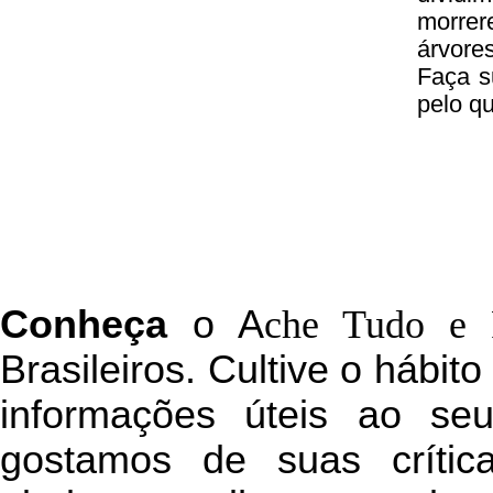
morrer
árvore
Faça s
pelo q
C
onheça
o
A
che Tudo e 
Brasileiros. Cultive o hábit
informações úteis
ao seu 
g
ostamos de suas crític