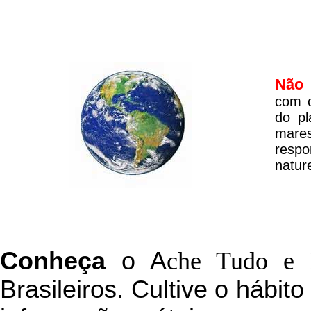
Não 
com o
do pl
mare
respo
natur
C
onheça
o
A
che Tudo e 
Brasileiros. Cultive o hábit