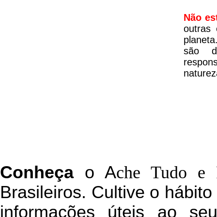
Não es
outras
planeta
são d
respon
naturez
C
onheça
o
A
che Tudo e 
Brasileiros. Cultive o hábit
informações úteis
ao seu 