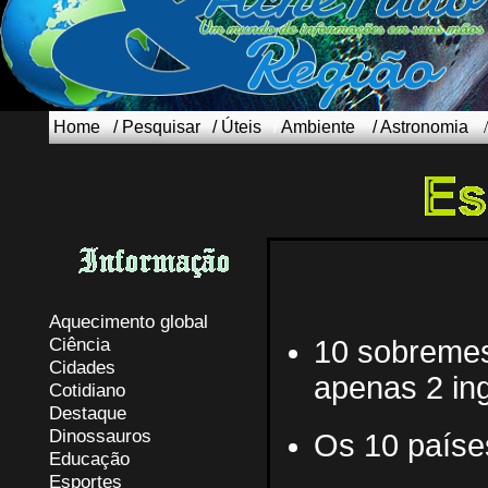
Home
/
Pesquisar
/
Úteis
/
Ambiente
/
Astronomia
Aquecimento global
Ciência
1
0 sobremes
Cidades
apenas 2 in
Cotidiano
Destaque
Dinossauros
Os 10 paíse
Educação
Esportes