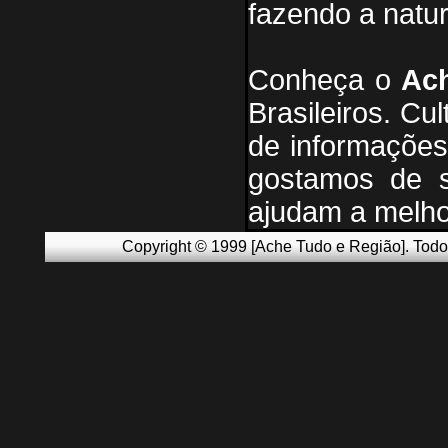
fazendo a natu
Conheça
o
A
c
Brasileiros. Cul
de informações
g
ostamos de s
ajudam a melho
Copyright © 1999 [Ache Tudo e Região]. Todos