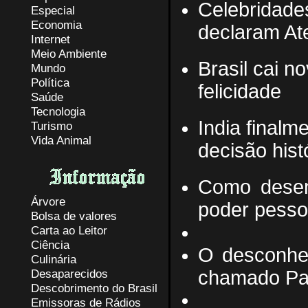
Celebridade
Especial
Economia
declaram At
Internet
Meio Ambiente
Brasil cai n
Mundo
Política
felicidade
Saúde
Tecnologia
India final
Turismo
Vida Animal
decisão hist
Como desen
Árvore
poder pesso
Bolsa de valores
Carta ao Leitor
Ciência
O desconhec
Culinária
Desaparecidos
chamado Pa
Descobrimento do Brasil
Emissoras de Rádios