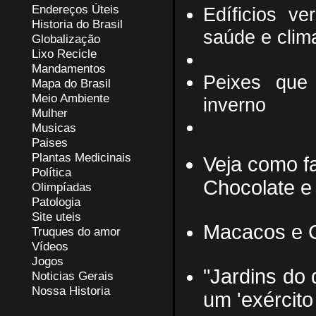
Endereços
Ú
teis
Edíficios v
Historia do Brasil
saúde e clim
Globalização
Lixo Recicle
Mandamentos
Peixes que 
Mapa do Brasil
Meio Ambiente
inverno
Mulher
Musicas
Paises
Plantas Medicinais
Veja como f
Política
Chocolate e
Olimpíadas
Patologia
Site uteis
Macacos e C
Truques do amor
Vídeos
Jogos
"Jardins do
Noticias Gerais
Nossa Historia
um 'exército