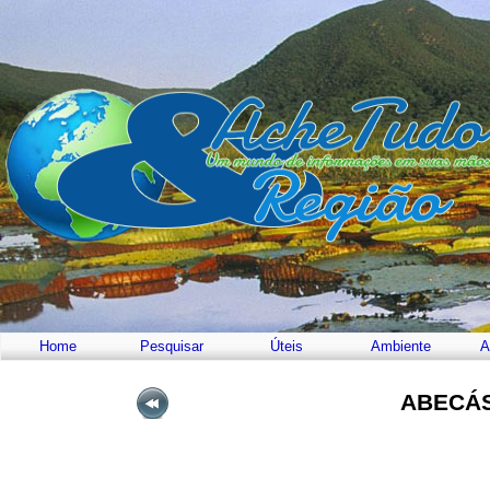
Home
Pesquisar
Úteis
Ambiente
A
ABECÁS