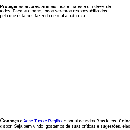
Proteger
as árvores, animais, rios e mares é um dever de
todos. Faça sua parte, todos seremos responsabilizados
pelo que estamos fazendo de mal a natureza.
C
onheça
o
A
che Tudo e Região
o portal
de todos Brasileiros.
Coloq
dispor
.
Seja b
em vindo
, g
ostamos de suas críticas e sugestões, ela