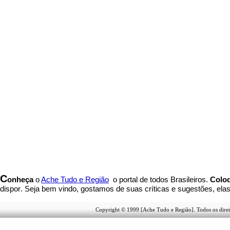
C
onheça
o
A
che Tudo e Região
o portal
de todos Brasileiros.
Coloq
dispor
.
Seja b
em vindo
, g
ostamos de suas críticas e sugestões, ela
Copyright © 1999 [Ache Tudo e Região]. Todos os direi