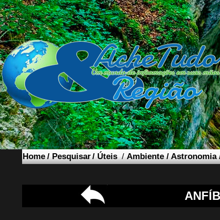
Home
/
Pesquisar
/
Úteis
/
Ambiente
/
Astronomia
ANFÍB