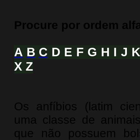
Procure por ordem alf
A
B
C
D E F G H I J 
X Z
Os anfíbios (latim cien
uma classe de animais 
que não possuem bol