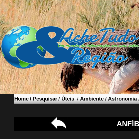
Home
/
Pesquisar
/
Úteis
/
Ambiente
/
Astronomia
ANFÍB