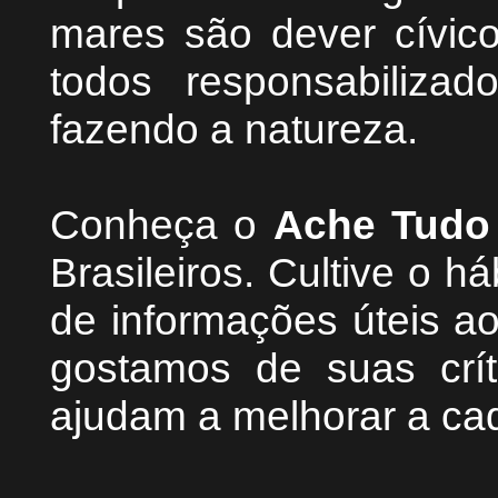
mares são dever cívic
todos responsabiliza
fazendo a natureza.
Conheça
o
A
che Tudo
Brasileiros. Cultive o h
de informações úteis
ao
g
ostamos de suas crít
ajudam a melhorar a ca