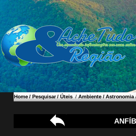
Home
/
Pesquisar
/
Úteis
/
Ambiente
/
Astronomia
ANFÍB