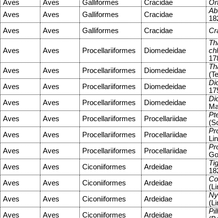
Aves
Aves
Galliformes
Cracidae
Ort
Abu
Aves
Aves
Galliformes
Cracidae
18
Aves
Aves
Galliformes
Cracidae
Cr
Th
Aves
Aves
Procellariiformes
Diomedeidae
ch
17
Th
Aves
Aves
Procellariiformes
Diomedeidae
(T
Di
Aves
Aves
Procellariiformes
Diomedeidae
17
Di
Aves
Aves
Procellariiformes
Diomedeidae
Ma
Pt
Aves
Aves
Procellariiformes
Procellariidae
(S
Pro
Aves
Aves
Procellariiformes
Procellariidae
Li
Pro
Aves
Aves
Procellariiformes
Procellariidae
Go
Ti
Aves
Aves
Ciconiiformes
Ardeidae
18
Co
Aves
Aves
Ciconiiformes
Ardeidae
(L
Ny
Aves
Aves
Ciconiiformes
Ardeidae
(L
Pil
Aves
Aves
Ciconiiformes
Ardeidae