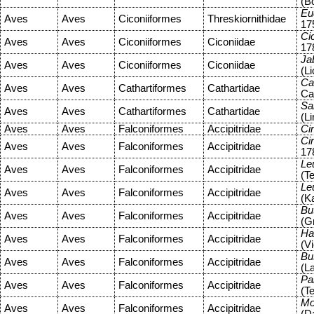
(B
Eu
Aves
Aves
Ciconiiformes
Threskiornithidae
17
Ci
Aves
Aves
Ciconiiformes
Ciconiidae
17
Ja
Aves
Aves
Ciconiiformes
Ciconiidae
(Li
Ca
Aves
Aves
Cathartiformes
Cathartidae
Ca
Sa
Aves
Aves
Cathartiformes
Cathartidae
(L
Aves
Aves
Falconiformes
Accipitridae
Ci
Cir
Aves
Aves
Falconiformes
Accipitridae
17
Le
Aves
Aves
Falconiformes
Accipitridae
(T
Le
Aves
Aves
Falconiformes
Accipitridae
(K
Bu
Aves
Aves
Falconiformes
Accipitridae
(G
Ha
Aves
Aves
Falconiformes
Accipitridae
(Vi
Bus
Aves
Aves
Falconiformes
Accipitridae
(L
Pa
Aves
Aves
Falconiformes
Accipitridae
(T
Mo
Aves
Aves
Falconiformes
Accipitridae