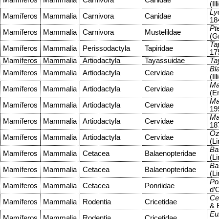
Mamíferos
Mammalia
Carnivora
Canidae
(Il
Ly
Mamíferos
Mammalia
Carnivora
Canidae
18
Pte
Mamíferos
Mammalia
Carnivora
Mustelildae
(G
Tap
Mamíferos
Mammalia
Perissodactyla
Tapiridae
17
Mamíferos
Mammalia
Artiodactyla
Tayassuidae
Ta
Bl
Mamíferos
Mammalia
Artiodactyla
Cervidae
(Il
Ma
Mamíferos
Mammalia
Artiodactyla
Cervidae
(E
Ma
Mamíferos
Mammalia
Artiodactyla
Cervidae
19
Ma
Mamíferos
Mammalia
Artiodactyla
Cervidae
18
Oz
Mamíferos
Mammalia
Artiodactyla
Cervidae
(L
Ba
Mamíferos
Mammalia
Cetacea
Balaenopteridae
(L
Ba
Mamíferos
Mammalia
Cetacea
Balaenopteridae
(L
Pon
Mamíferos
Mammalia
Cetacea
Ponriidae
d’
Ce
Mamíferos
Mammalia
Rodentia
Cricetidae
& 
Eu
Mamíferos
Mammalia
Rodentia
Cricetidae