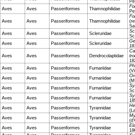
Pe
Fo
Aves
Aves
Passeriformes
Thamnophilidae
Pe
Fo
Aves
Aves
Passeriformes
Thamnophilidae
(r
Sa
Sc
Aves
Aves
Passeriformes
Scleruridae
Sc
Ge
Aves
Aves
Passeriformes
Scleruridae
18
Ca
Aves
Aves
Passeriformes
Dendrocolaptidae
tro
18
Ph
Aves
Aves
Passeriformes
Furnariidae
(Vi
Or
Aves
Aves
Passeriformes
Furnariidae
(M
Sy
Aves
Aves
Passeriformes
Furnariidae
Sc
Sy
Aves
Aves
Passeriformes
Furnariidae
18
He
Aves
Aves
Passeriformes
Tyrannidae
(L
My
Aves
Aves
Passeriformes
Tyrannidae
(d
El
Aves
Aves
Passeriformes
Tyrannidae
18