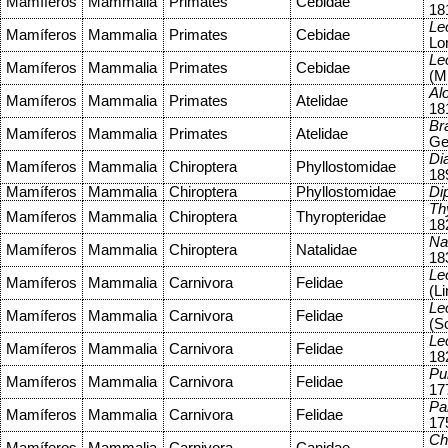
Mamíferos
Mammalia
Primates
Cebidae
18
Le
Mamíferos
Mammalia
Primates
Cebidae
Lo
Le
Mamíferos
Mammalia
Primates
Cebidae
(M
Al
Mamíferos
Mammalia
Primates
Atelidae
18
Br
Mamíferos
Mammalia
Primates
Atelidae
Ge
Di
Mamíferos
Mammalia
Chiroptera
Phyllostomidae
18
Mamíferos
Mammalia
Chiroptera
Phyllostomidae
Di
Th
Mamíferos
Mammalia
Chiroptera
Thyropteridae
18
Na
Mamíferos
Mammalia
Chiroptera
Natalidae
18
Le
Mamíferos
Mammalia
Carnivora
Felidae
(L
Le
Mamíferos
Mammalia
Carnivora
Felidae
(S
Le
Mamíferos
Mammalia
Carnivora
Felidae
18
Pu
Mamíferos
Mammalia
Carnivora
Felidae
17
Pa
Mamíferos
Mammalia
Carnivora
Felidae
17
Ch