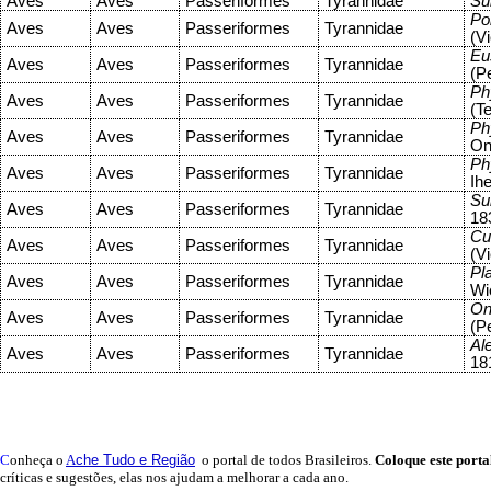
Aves
Aves
Passeriformes
Tyrannidae
Sui
Pol
Aves
Aves
Passeriformes
Tyrannidae
(Vi
Eu
Aves
Aves
Passeriformes
Tyrannidae
(P
Ph
Aves
Aves
Passeriformes
Tyrannidae
(T
Ph
Aves
Aves
Passeriformes
Tyrannidae
On
Ph
Aves
Aves
Passeriformes
Tyrannidae
Ihe
Su
Aves
Aves
Passeriformes
Tyrannidae
18
Cu
Aves
Aves
Passeriformes
Tyrannidae
(Vi
Pl
Aves
Aves
Passeriformes
Tyrannidae
Wi
On
Aves
Aves
Passeriformes
Tyrannidae
(P
Ale
Aves
Aves
Passeriformes
Tyrannidae
18
C
onheça o
A
che Tudo e Região
o portal
de todos Brasileiros.
Coloque este porta
críticas e sugestões, elas nos ajudam a melhorar a cada ano.