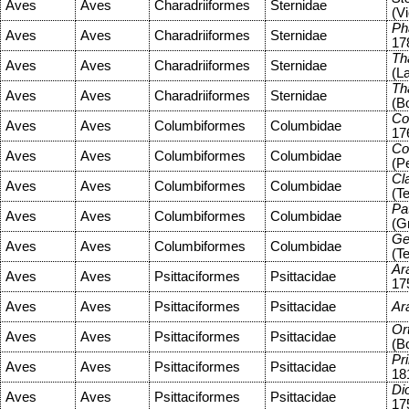
Aves
Aves
Charadriiformes
Sternidae
(Vi
Ph
Aves
Aves
Charadriiformes
Sternidae
17
Th
Aves
Aves
Charadriiformes
Sternidae
(L
Th
Aves
Aves
Charadriiformes
Sternidae
(B
Co
Aves
Aves
Columbiformes
Columbidae
17
Co
Aves
Aves
Columbiformes
Columbidae
(P
Cl
Aves
Aves
Columbiformes
Columbidae
(T
Pa
Aves
Aves
Columbiformes
Columbidae
(G
Ge
Aves
Aves
Columbiformes
Columbidae
(T
Ar
Aves
Aves
Psittaciformes
Psittacidae
17
Aves
Aves
Psittaciformes
Psittacidae
Ar
Or
Aves
Aves
Psittaciformes
Psittacidae
(B
Pr
Aves
Aves
Psittaciformes
Psittacidae
18
Dio
Aves
Aves
Psittaciformes
Psittacidae
17