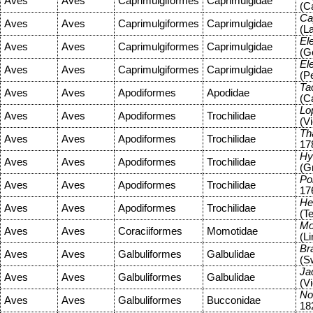
Aves
Aves
Caprimulgiformes
Caprimulgidae
(C
Ca
Aves
Aves
Caprimulgiformes
Caprimulgidae
(L
El
Aves
Aves
Caprimulgiformes
Caprimulgidae
(G
El
Aves
Aves
Caprimulgiformes
Caprimulgidae
(P
Ta
Aves
Aves
Apodiformes
Apodidae
(C
Lo
Aves
Aves
Apodiformes
Trochilidae
(Vi
Th
Aves
Aves
Apodiformes
Trochilidae
17
Hy
Aves
Aves
Apodiformes
Trochilidae
(G
Po
Aves
Aves
Apodiformes
Trochilidae
17
Hel
Aves
Aves
Apodiformes
Trochilidae
(T
Mo
Aves
Aves
Coraciiformes
Momotidae
(L
Br
Aves
Aves
Galbuliformes
Galbulidae
(S
Ja
Aves
Aves
Galbuliformes
Galbulidae
(Vi
No
Aves
Aves
Galbuliformes
Bucconidae
18