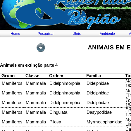
Home
Pesquisar
Úteis
Ambiente
A
ANIMAIS EM 
Animais em extinção parte 4
Grupo
Classe
Ordem
Família
Tá
Ma
Mamíferos
Mammalia
Didelphimorphia
Didelphidae
19
Mo
Mamíferos
Mammalia
Didelphimorphia
Didelphidae
(T
Th
Mamíferos
Mammalia
Didelphimorphia
Didelphidae
18
Pr
Mamíferos
Mammalia
Cingulata
Dasypodidae
17
My
Mamíferos
Mammalia
Pilosa
Myrmecophagidae
Li
Cal