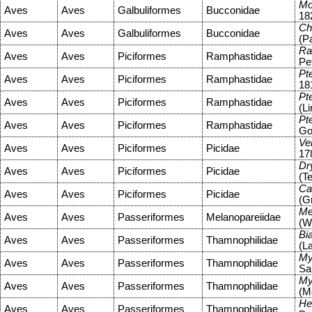
Mo
Aves
Aves
Galbuliformes
Bucconidae
18
Ch
Aves
Aves
Galbuliformes
Bucconidae
(Pa
Ra
Aves
Aves
Piciformes
Ramphastidae
Pe
Pt
Aves
Aves
Piciformes
Ramphastidae
18
Pt
Aves
Aves
Piciformes
Ramphastidae
(L
Pt
Aves
Aves
Piciformes
Ramphastidae
Go
Ve
Aves
Aves
Piciformes
Picidae
17
Dr
Aves
Aves
Piciformes
Picidae
(T
Ca
Aves
Aves
Piciformes
Picidae
(G
Me
Aves
Aves
Passeriformes
Melanopareiidae
(W
Bi
Aves
Aves
Passeriformes
Thamnophilidae
(L
My
Aves
Aves
Passeriformes
Thamnophilidae
Sa
My
Aves
Aves
Passeriformes
Thamnophilidae
(M
He
Aves
Aves
Passeriformes
Thamnophilidae