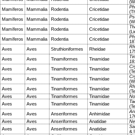
(W
Ph
Mamíferos
Mammalia
Rodentia
Cricetidae
(T
Ps
Mamíferos
Mammalia
Rodentia
Cricetidae
(W
Th
Mamíferos
Mammalia
Rodentia
Cricetidae
(Li
Ph
Mamíferos
Mammalia
Rodentia
Cricetidae
18
Rh
Aves
Aves
Struthioniformes
Rheidae
17
Ti
Aves
Aves
Tinamiformes
Tinamidae
18
Cr
Aves
Aves
Tinamiformes
Tinamidae
(T
Cr
Aves
Aves
Tinamiformes
Tinamidae
(W
Rh
Aves
Aves
Tinamiformes
Tinamidae
(T
Aves
Aves
Tinamiformes
Tinamidae
No
Ta
Aves
Aves
Tinamiformes
Tinamidae
(T
An
Aves
Aves
Anseriformes
Anhimidae
17
Aves
Aves
Anseriformes
Anatidae
Ne
Sa
Aves
Aves
Anseriformes
Anatidae
& 