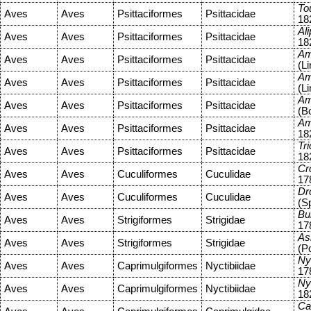
To
Aves
Aves
Psittaciformes
Psittacidae
18
Ali
Aves
Aves
Psittaciformes
Psittacidae
18
Am
Aves
Aves
Psittaciformes
Psittacidae
(L
Am
Aves
Aves
Psittaciformes
Psittacidae
(L
Am
Aves
Aves
Psittaciformes
Psittacidae
(B
Am
Aves
Aves
Psittaciformes
Psittacidae
18
Tr
Aves
Aves
Psittaciformes
Psittacidae
18
Cr
Aves
Aves
Cuculiformes
Cuculidae
17
Dr
Aves
Aves
Cuculiformes
Cuculidae
(S
Bu
Aves
Aves
Strigiformes
Strigidae
17
As
Aves
Aves
Strigiformes
Strigidae
(P
Ny
Aves
Aves
Caprimulgiformes
Nyctibiidae
17
Ny
Aves
Aves
Caprimulgiformes
Nyctibiidae
18
Ca