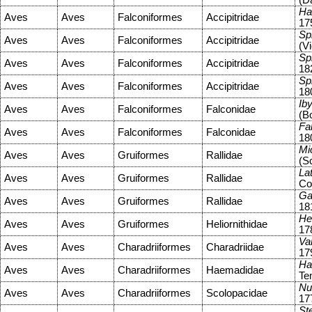
(D
Ha
Aves
Aves
Falconiformes
Accipitridae
17
Sp
Aves
Aves
Falconiformes
Accipitridae
(Vi
Sp
Aves
Aves
Falconiformes
Accipitridae
18
Sp
Aves
Aves
Falconiformes
Accipitridae
18
Ib
Aves
Aves
Falconiformes
Falconidae
(B
Fal
Aves
Aves
Falconiformes
Falconidae
18
Mi
Aves
Aves
Gruiformes
Rallidae
(S
La
Aves
Aves
Gruiformes
Rallidae
Co
Ga
Aves
Aves
Gruiformes
Rallidae
18
Hel
Aves
Aves
Gruiformes
Heliornithidae
17
Va
Aves
Aves
Charadriiformes
Charadriidae
17
Ha
Aves
Aves
Charadriiformes
Haemadidae
Te
Nu
Aves
Aves
Charadriiformes
Scolopacidae
17
Ste