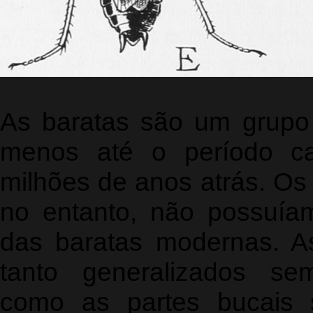
As baratas são um grupo 
menos até o período ca
milhões de anos atrás. Os 
no entanto, não possuíam
das baratas modernas. A
tanto generalizados se
como as partes bucais 