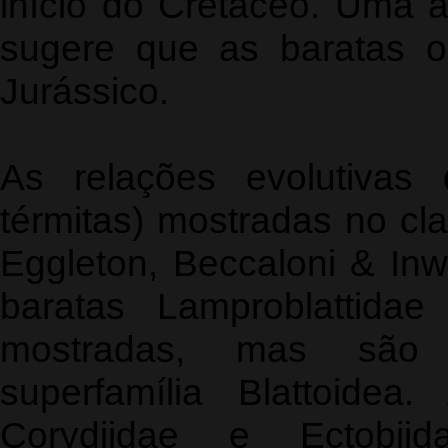
início do Cretáceo. Uma an
sugere que as baratas o
Jurássico.
As relações evolutivas 
térmitas) mostradas no c
Eggleton, Beccaloni & Inw
baratas Lamproblattida
mostradas, mas são 
superfamília Blattoidea
Corydiidae e Ectobiid