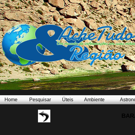
Home
Pesquisar
Úteis
Ambiente
Astron
BAR