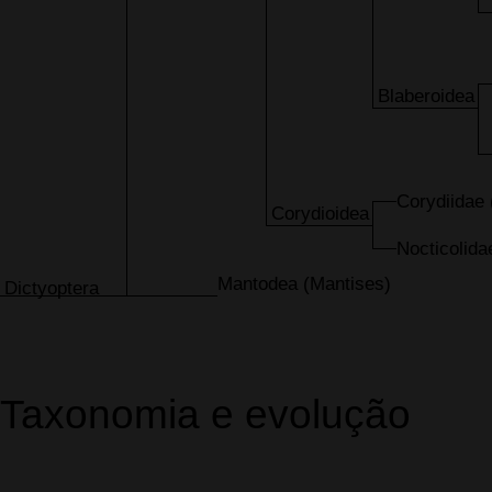
Blaberoidea
Corydiidae
Corydioidea
Nocticolida
Mantodea (Mantises)
Dictyoptera
Taxonomia e evolução