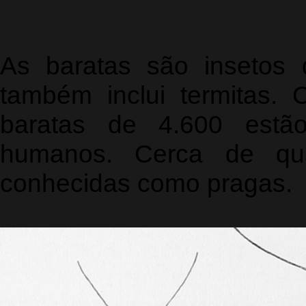
As baratas são insetos 
também inclui termitas.
baratas de 4.600 estão
humanos. Cerca de qu
conhecidas como pragas.