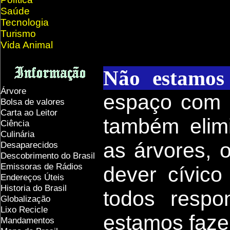
Saúde
Tecnologia
Turismo
Vida Animal
Não estamos 
Árvore
espaço com o
Bolsa de valores
Carta ao Leitor
também elimi
Ciência
Culinária
as árvores, 
Desaparecidos
Descobrimento do Brasil
Emissoras de Rádios
dever cívic
Endereços
Ú
teis
Historia do Brasil
todos respo
Globalização
Lixo Recicle
estamos faze
Mandamentos