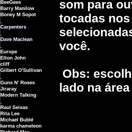
som para ouv
BeeGees
Barry Manilow
Boney M Sopot
tocadas nos 
Carpenters
selecionada
Dave Maclean
você.
Europe
Elton John
cliff
Obs: escolh
Gilbert O'Sullivan
Guns N' Roses
lado na área 
Jiraray
Modern Talking
Raul Seixas
Rita Lee
Michael Bublé
karma chameleon