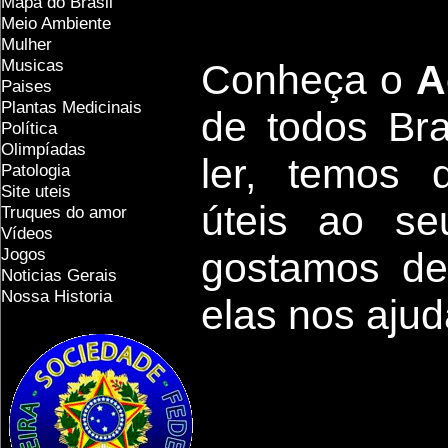
Mapa do Brasil
Meio Ambiente
Mulher
Musicas
Conheça
o
A
Paises
Plantas Medicinais
de todos Bras
Política
Olimpíadas
ler, temos
Patologia
Site uteis
úteis
ao seu
Truques do amor
Vídeos
Jogos
g
ostamos de
Noticias Gerais
Nossa Historia
elas nos aju