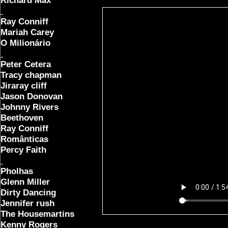
Richard Max
Ray Conniff
Mariah Carey
O Milionário
Peter Cetera
Tracy chapman
Jiraray cliff
Jason Donovan
Johnny Rivers
Beethoven
Ray Conniff
Românticas
Percy Faith
Pholhas
Glenn Miller
Dirty Dancing
Jennifer rush
The Housemartins
Kenny Rogers