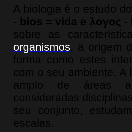
A biologia é o estudo do
- bios = vida e λογος -
sobre as característ
organismos
, a origem 
forma como estes int
com o seu ambiente. A 
amplo de áreas aca
consideradas disciplina
seu conjunto, estuda
escalas.