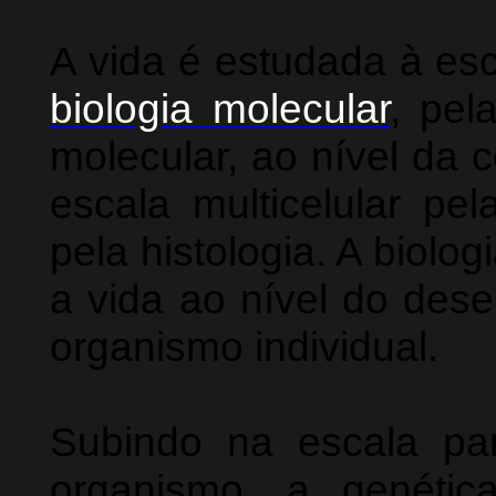
A vida é estudada à es
biologia molecular
, pe
molecular, ao nível da c
escala multicelular pel
pela histologia. A biol
a vida ao nível do des
organismo individual.
Subindo na escala p
organismo, a genéti